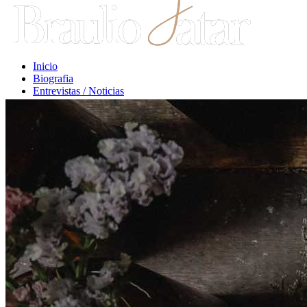
Inicio
Biografia
Entrevistas / Noticias
Libros / Comentarios
Opiniones
Escritos Jurídicos
Clases / Charlas