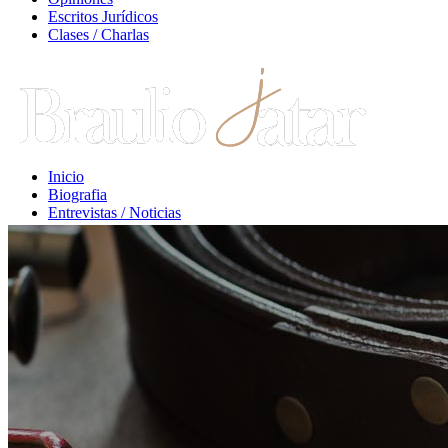
Escritos Jurídicos
Clases / Charlas
Inicio
Biografia
Entrevistas / Noticias
Libros / Comentarios
Opiniones
Escritos Jurídicos
Clases / Charlas