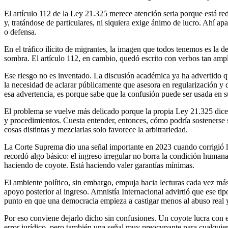
El artículo 112 de la Ley 21.325 merece atención seria porque está r
y, tratándose de particulares, ni siquiera exige ánimo de lucro. Ahí ap
o defensa.
En el tráfico ilícito de migrantes, la imagen que todos tenemos es la
sombra. El artículo 112, en cambio, quedó escrito con verbos tan ampli
Ese riesgo no es inventado. La discusión académica ya ha advertido qu
la necesidad de aclarar públicamente que asesora en regularización y d
esa advertencia, es porque sabe que la confusión puede ser usada en s
El problema se vuelve más delicado porque la propia Ley 21.325 dice q
y procedimientos. Cuesta entender, entonces, cómo podría sostenerse s
cosas distintas y mezclarlas solo favorece la arbitrariedad.
La Corte Suprema dio una señal importante en 2023 cuando corrigió la
recordó algo básico: el ingreso irregular no borra la condición humana
haciendo de coyote. Está haciendo valer garantías mínimas.
El ambiente político, sin embargo, empuja hacia lecturas cada vez más 
apoyo posterior al ingreso. Amnistía Internacional advirtió que ese t
punto en que una democracia empieza a castigar menos al abuso real y
Por eso conviene dejarlo dicho sin confusiones. Un coyote lucra con e
error jurídico, pero también una señal muy preocupante para cualquie