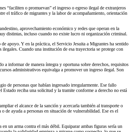
s “faciliten o promuevan” el ingreso o egreso ilegal de extranjeros
ntre el tráfico de migrantes y la labor de acompañamiento, orientación
 clandestino, aprovechamiento económico y redes que operan en la
y distintas, incluso cuando no existe lucro ni organización criminal.
e apoyo. Y en la práctica, el Servicio Jesuita a Migrantes ha sentido
 ilegales. Cuando una institución de esa trayectoria se protege con
do a informar de manera íntegra y oportuna sobre derechos, requisitos
ecursos administrativos equivalga a promover un ingreso ilegal. Son
gio de personas que habían ingresado irregularmente. Ese fallo
l Estado reciba una solicitud y la tramite conforme a derecho no está
ampliar el alcance de la sanción y acercarla también al transporte o
 o de ayuda a personas en situación de vulnerabilidad. Ese es el
a en un arma contra el más débil. Equiparar ambas figuras sería un
cuando la solidaridad empieza a mirarse como sospecha, lo que se