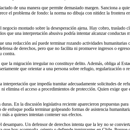
edactado de una manera que permite demasiado margen. Sanciona a quiene
arece el problema de fondo: la norma no dibuja con nitidez la frontera e
 del negocio montado sobre la desesperación ajena. Hay cobro, traslado
os que una interpretación abusiva podría intentar alcanzar conductas mu
e una redacción así puede terminar rozando actividades humanitarias o d
efensa de derechos, pero que no facilita ni promueve ingresos o egresos
u contra.
ue la migración irregular no constituye delito. Además, obliga al Esta
eriamente que orientar a una persona sobre refugio, regularización o r
 interpretación que impedía tramitar adecuadamente solicitudes de refu
 ni elimina el acceso a procedimientos de protección. Quien exige que e
duras. En la discusión legislativa reciente aparecieron propuestas para 
ipo de enfoque podía terminar golpeando formas de asistencia humanitaria
 más a quienes intentan contener sus efectos.
l desamparo. Un defensor de derechos intenta que la ley no se conviert
ra que hoy acompaña, orienta o defiende inmigrantes en Chile. Porque 