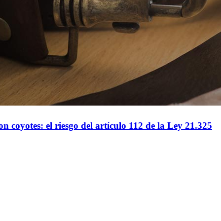
n coyotes: el riesgo del artículo 112 de la Ley 21.325