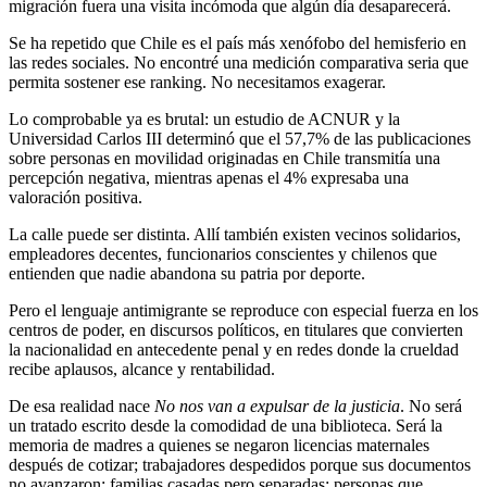
migración fuera una visita incómoda que algún día desaparecerá.
Se ha repetido que Chile es el país más xenófobo del hemisferio en
las redes sociales. No encontré una medición comparativa seria que
permita sostener ese ranking. No necesitamos exagerar.
Lo comprobable ya es brutal: un estudio de ACNUR y la
Universidad Carlos III determinó que el 57,7% de las publicaciones
sobre personas en movilidad originadas en Chile transmitía una
percepción negativa, mientras apenas el 4% expresaba una
valoración positiva.
La calle puede ser distinta. Allí también existen vecinos solidarios,
empleadores decentes, funcionarios conscientes y chilenos que
entienden que nadie abandona su patria por deporte.
Pero el lenguaje antimigrante se reproduce con especial fuerza en los
centros de poder, en discursos políticos, en titulares que convierten
la nacionalidad en antecedente penal y en redes donde la crueldad
recibe aplausos, alcance y rentabilidad.
De esa realidad nace
No nos van a expulsar de la justicia
. No será
un tratado escrito desde la comodidad de una biblioteca. Será la
memoria de madres a quienes se negaron licencias maternales
después de cotizar; trabajadores despedidos porque sus documentos
no avanzaron; familias casadas pero separadas; personas que