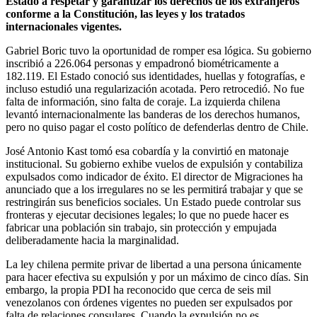
Estado a respetar y garantizar los derechos de los extranjeros
conforme a la Constitución, las leyes y los tratados
internacionales vigentes.
Gabriel Boric tuvo la oportunidad de romper esa lógica. Su gobierno
inscribió a 226.064 personas y empadronó biométricamente a
182.119. El Estado conoció sus identidades, huellas y fotografías, e
incluso estudió una regularización acotada. Pero retrocedió. No fue
falta de información, sino falta de coraje. La izquierda chilena
levantó internacionalmente las banderas de los derechos humanos,
pero no quiso pagar el costo político de defenderlas dentro de Chile.
José Antonio Kast tomó esa cobardía y la convirtió en matonaje
institucional. Su gobierno exhibe vuelos de expulsión y contabiliza
expulsados como indicador de éxito. El director de Migraciones ha
anunciado que a los irregulares no se les permitirá trabajar y que se
restringirán sus beneficios sociales. Un Estado puede controlar sus
fronteras y ejecutar decisiones legales; lo que no puede hacer es
fabricar una población sin trabajo, sin protección y empujada
deliberadamente hacia la marginalidad.
La ley chilena permite privar de libertad a una persona únicamente
para hacer efectiva su expulsión y por un máximo de cinco días. Sin
embargo, la propia PDI ha reconocido que cerca de seis mil
venezolanos con órdenes vigentes no pueden ser expulsados por
falta de relaciones consulares. Cuando la expulsión no es