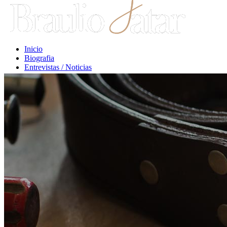
Inicio
Biografia
Entrevistas / Noticias
Libros / Comentarios
Opiniones
Escritos Jurídicos
Clases / Charlas