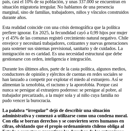
país, casi el 10% de su población, y unas 337.000 se encuentran en
situación migratoria irregular. No hablamos de una presencia
marginal, sino de familias, trabajadores, niños y vínculos construidos
durante años.
Esta realidad coincide con una crisis demográfica que la política
prefiere ignorar. En 2025, la fecundidad cayó a 0,99 hijos por mujer
y el 45% de las comunas registró crecimiento natural negativo. Chile
envejece y necesitará trabajadores, cotizantes y nuevas generaciones
para sostener sus sistemas previsional, sanitario y de cuidados. La
inmigración no es caridad. Es una necesidad estructural que debe
gestionarse con orden, inteligencia e integración.
Durante los últimos años, parte de la casta política, algunos medios,
conductores de opinión y ejércitos de cuentas en redes sociales se
han lanzado a competir por explotar el miedo al extranjero. Así se
alimentan la xenofobia, el racismo y la aporofobia. Porque casi
nunca se persigue al extranjero poderoso: se persigue al pobre, al
trabajador precarizado, a la mujer sola y al niño cuya familia no
pudo vencer la burocracia.
La palabra “irregular” dejó de describir una situación
administrativa y comenzó a utilizarse como una condena moral.
Con ella se borran derechos y se convierten seres humanos en
cifras, olvidando que el propio ordenamiento chileno obliga al