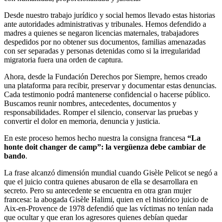
Desde nuestro trabajo jurídico y social hemos llevado estas historias
ante autoridades administrativas y tribunales. Hemos defendido a
madres a quienes se negaron licencias maternales, trabajadores
despedidos por no obtener sus documentos, familias amenazadas
con ser separadas y personas detenidas como si la irregularidad
migratoria fuera una orden de captura.
Ahora, desde la Fundación Derechos por Siempre, hemos creado
una plataforma para recibir, preservar y documentar estas denuncias.
Cada testimonio podrá mantenerse confidencial o hacerse público.
Buscamos reunir nombres, antecedentes, documentos y
responsabilidades. Romper el silencio, conservar las pruebas y
convertir el dolor en memoria, denuncia y justicia.
En este proceso hemos hecho nuestra la consigna francesa
“La
honte doit changer de camp”: la vergüenza debe cambiar de
bando
.
La frase alcanzó dimensión mundial cuando Gisèle Pelicot se negó a
que el juicio contra quienes abusaron de ella se desarrollara en
secreto. Pero su antecedente se encuentra en otra gran mujer
francesa: la abogada Gisèle Halimi, quien en el histórico juicio de
Aix-en-Provence de 1978 defendió que las víctimas no tenían nada
que ocultar y que eran los agresores quienes debían quedar