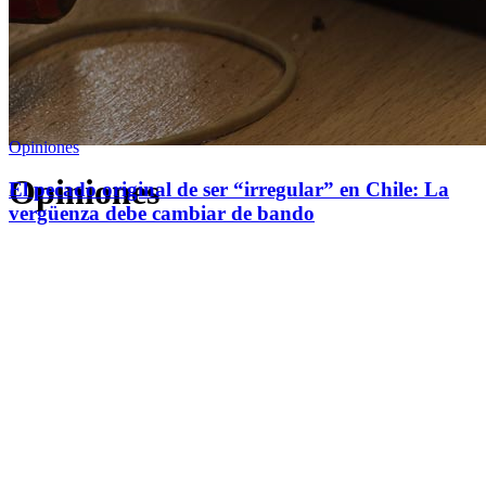
Opiniones
Opiniones
El pecado original de ser “irregular” en Chile: La
vergüenza debe cambiar de bando