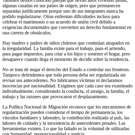
También hemos conocido parejas que llevan años viviendo juntas,
algunas casadas en sus países de origen, pero que permanecen
separadas jurídicamente porque uno de sus integrantes nunca ha
podido regularizarse. Otras enfrentan dificultades incluso para
celebrar el matrimonio o un acuerdo de unión civil debido a
exigencias documentales que convierten un derecho fundamental en
una carrera de obstáculos.
Hay madres y padres de niños chilenos que continúan atrapados en
la irregularidad. La familia existe para el trabajo, para el arriendo,
para pagar impuestos, para criar a los hijos y sostener el hogar, pero
desaparece cuando llega el momento de decidir sobre la residencia.
No se trata de negar el derecho del Estado a controlar sus fronteras.
Tampoco defendemos que toda persona deba ser regularizada sin
revisar sus antecedentes. No fabricamos víctimas ni declaramos
inocencias por nacionalidad. Exigimos que cada caso sea examinado
individualmente, considerando la conducta, el arraigo, la familia, el
trabajo y las razones que provocaron el desplazamiento.
La Política Nacional de Migración reconoce que los mecanismos de
regularización pueden considerar el tiempo de permanencia, los
vínculos familiares y laborales, la contribución realizada al país, las
labores de cuidado y la inexistencia de antecedentes penales. Las
herramientas existen. Lo que ha faltado es la voluntad de utilizarlas
con humanidad, proporcionalidad y justicia.