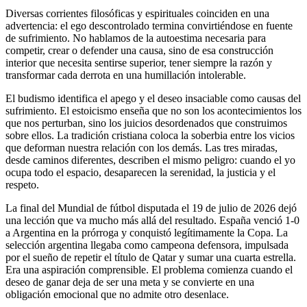
Diversas corrientes filosóficas y espirituales coinciden en una
advertencia: el ego descontrolado termina convirtiéndose en fuente
de sufrimiento. No hablamos de la autoestima necesaria para
competir, crear o defender una causa, sino de esa construcción
interior que necesita sentirse superior, tener siempre la razón y
transformar cada derrota en una humillación intolerable.
El budismo identifica el apego y el deseo insaciable como causas del
sufrimiento. El estoicismo enseña que no son los acontecimientos los
que nos perturban, sino los juicios desordenados que construimos
sobre ellos. La tradición cristiana coloca la soberbia entre los vicios
que deforman nuestra relación con los demás. Las tres miradas,
desde caminos diferentes, describen el mismo peligro: cuando el yo
ocupa todo el espacio, desaparecen la serenidad, la justicia y el
respeto.
La final del Mundial de fútbol disputada el 19 de julio de 2026 dejó
una lección que va mucho más allá del resultado. España venció 1-0
a Argentina en la prórroga y conquistó legítimamente la Copa. La
selección argentina llegaba como campeona defensora, impulsada
por el sueño de repetir el título de Qatar y sumar una cuarta estrella.
Era una aspiración comprensible. El problema comienza cuando el
deseo de ganar deja de ser una meta y se convierte en una
obligación emocional que no admite otro desenlace.