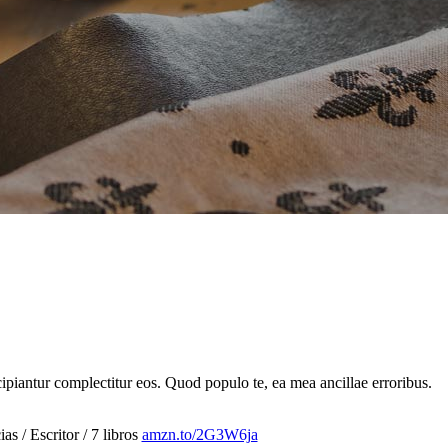
cipiantur complectitur eos. Quod populo te, ea mea ancillae erroribus.
 / Escritor / 7 libros
amzn.to/2G3W6ja