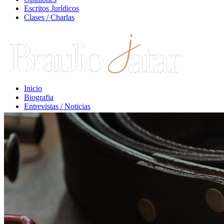
Escritos Jurídicos
Clases / Charlas
Inicio
Biografia
Entrevistas / Noticias
Libros / Comentarios
Opiniones
Escritos Jurídicos
Clases / Charlas