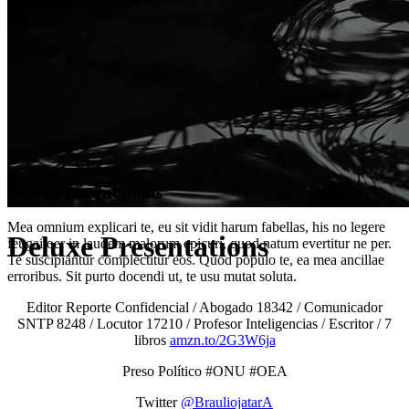
Deluxe Presentations
Mea omnium explicari te, eu sit vidit harum fabellas, his no legere
Deluxe Presentations
feugaitoer in laudem malorum epicuri, quod natum evertitur ne per.
Te suscipiantur complectitur eos. Quod populo te, ea mea ancillae
erroribus. Sit purto docendi ut, te usu mutat soluta.
Editor Reporte Confidencial / Abogado 18342 / Comunicador
SNTP 8248 / Locutor 17210 / Profesor Inteligencias / Escritor / 7
libros
amzn.to/2G3W6ja
Preso Político #ONU #OEA
Twitter
@BrauliojatarA