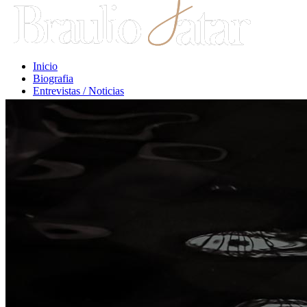
Inicio
Biografia
Entrevistas / Noticias
Libros / Comentarios
Opiniones
Escritos Jurídicos
Clases / Charlas