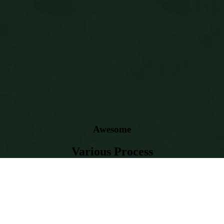
Awesome
Various Process