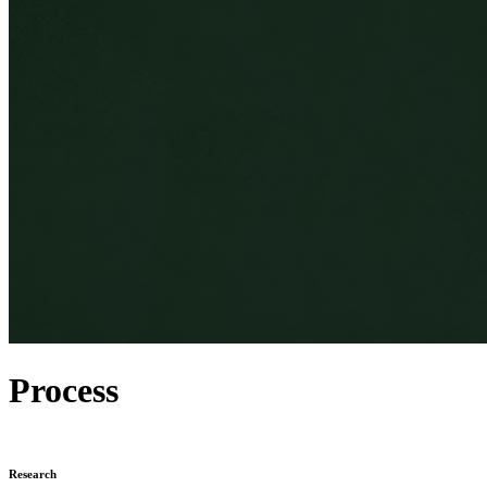
Process
Research