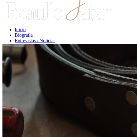
Inicio
Biografia
Entrevistas / Noticias
Libros / Comentarios
Opiniones
Escritos Jurídicos
Clases / Charlas