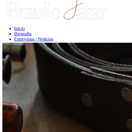
Inicio
Biografia
Entrevistas / Noticias
Libros / Comentarios
Opiniones
Escritos Jurídicos
Clases / Charlas