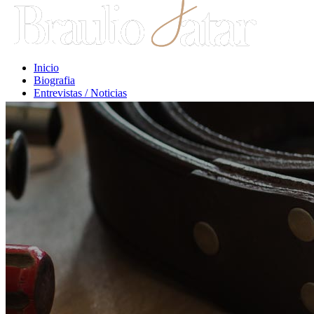
Inicio
Biografia
Entrevistas / Noticias
Libros / Comentarios
Opiniones
Escritos Jurídicos
Clases / Charlas