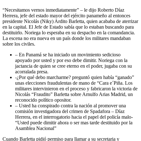
“Necesitamos vernos inmediatamente” – le dijo Roberto Díaz
Herrera, jefe del estado mayor del ejército panameño al entonces
presidente Nicolás (Niky) Ardito Barletta, quien acababa de aterrizar
en la capital. El Jefe de Estado sabía que lo estaban buscando para
destituirlo. Noriega lo esperaba en su despacho en la comandancia.
La escena no era nueva en un país donde los militares mandaban
sobre los civiles.
– En Panamá se ha iniciado un movimiento sedicioso
apoyado por usted y por eso debe dimitir. Noriega con la
jactancia de quien se cree eterno en el poder, jugaba con su
acorralada presa.
-¿Por qué debo marcharme? preguntó quien había “ganado”
unas elecciones fraudulentas de mano de “Cara e´Piña. Los
militares intervinieron en el proceso y fabricaron la victoria de
Nicolás “Fraudito” Barletta sobre Arnulfo Arias Madrid, un
reconocido político opositor.
– Usted ha conspirado contra la nación al promover una
comisión investigadora del crimen de Spadafora – Díaz
Herrera, en el interrogatorio hacia el papel del policía malo-
“Usted puede dimitir ahora o ser mas tarde destituido por la
Asamblea Nacional”
Cuando Barletta pidió permiso para llamar a su secretaria y