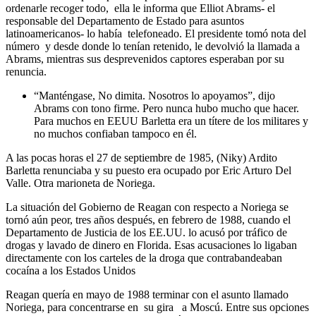
ordenarle recoger todo, ella le informa que Elliot Abrams- el
responsable del Departamento de Estado para asuntos
latinoamericanos- lo había telefoneado. El presidente tomó nota del
número y desde donde lo tenían retenido, le devolvió la llamada a
Abrams, mientras sus desprevenidos captores esperaban por su
renuncia.
“Manténgase, No dimita. Nosotros lo apoyamos”, dijo
Abrams con tono firme. Pero nunca hubo mucho que hacer.
Para muchos en EEUU Barletta era un títere de los militares y
no muchos confiaban tampoco en él.
A las pocas horas el 27 de septiembre de 1985, (Niky) Ardito
Barletta renunciaba y su puesto era ocupado por Eric Arturo Del
Valle. Otra marioneta de Noriega.
La situación del Gobierno de Reagan con respecto a Noriega se
tornó aún peor, tres años después, en febrero de 1988, cuando el
Departamento de Justicia de los EE.UU. lo acusó por tráfico de
drogas y lavado de dinero en Florida. Esas acusaciones lo ligaban
directamente con los carteles de la droga que contrabandeaban
cocaína a los Estados Unidos
Reagan quería en mayo de 1988 terminar con el asunto llamado
Noriega, para concentrarse en su gira a Moscú. Entre sus opciones