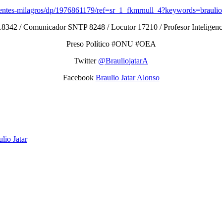
yentes-milagros/dp/1976861179/ref=sr_1_fkmrnull_4?keywords=brau
8342 / Comunicador SNTP 8248 / Locutor 17210 / Profesor Inteligencias
Preso Político #ONU #OEA
Twitter
@BrauliojatarA
Facebook
Braulio Jatar Alonso
lio Jatar