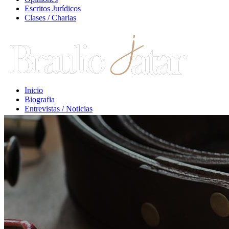
Escritos Jurídicos
Clases / Charlas
Inicio
Biografia
Entrevistas / Noticias
Libros / Comentarios
Opiniones
Escritos Jurídicos
Clases / Charlas