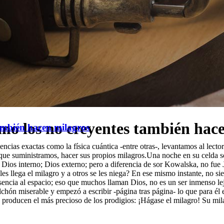
mo los no creyentes también hac
también hacen milagros
encias exactas como la física cuántica -entre otras-, levantamos al lecto
 que suministramos, hacer sus propios milagros.Una noche en su celda so
e Dios interno; Dios externo; pero a diferencia de sor Kowalska, no fue 
s llega el milagro y a otros se les niega? En ese mismo instante, no sie
esencia al espacio; eso que muchos llaman Dios, no es un ser inmenso le
chón miserable y empezó a escribir -página tras página- lo que para él es
s producen el más precioso de los prodigios: ¡Hágase el milagro! Su mil