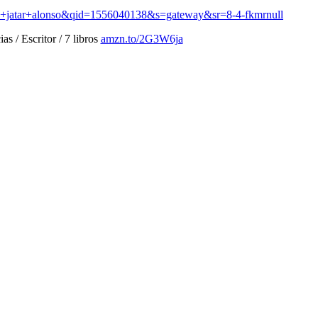
lio+jatar+alonso&qid=1556040138&s=gateway&sr=8-4-fkmrnull
 / Escritor / 7 libros
amzn.to/2G3W6ja