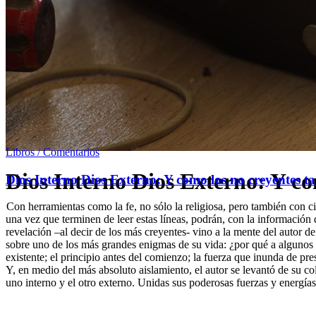
Libros / Comentarios
Dios Interno Dios Externo: Y co
Dios Interno Dios Externo: Y como los no creyentes 
Con herramientas como la fe, no sólo la religiosa, pero también con ci
una vez que terminen de leer estas líneas, podrán, con la información
revelación –al decir de los más creyentes- vino a la mente del autor d
sobre uno de los más grandes enigmas de su vida: ¿por qué a algunos le
existente; el principio antes del comienzo; la fuerza que inunda de pr
Y, en medio del más absoluto aislamiento, el autor se levantó de su col
uno interno y el otro externo. Unidas sus poderosas fuerzas y energía