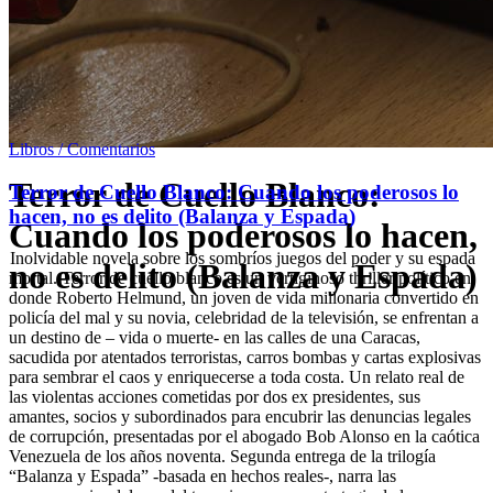
Libros / Comentarios
Terror de Cuello Blanco:
Terror de Cuello Blanco: Cuando los poderosos lo
hacen, no es delito (Balanza y Espada)
Cuando los poderosos lo hacen,
Inolvidable novela sobre los sombríos juegos del poder y su espada
no es delito (Balanza y Espada)
mortal. Terror de cuello blanco es un vertiginoso thriller político en
donde Roberto Helmund, un joven de vida millonaria convertido en
policía del mal y su novia, celebridad de la televisión, se enfrentan a
un destino de – vida o muerte- en las calles de una Caracas,
sacudida por atentados terroristas, carros bombas y cartas explosivas
para sembrar el caos y enriquecerse a toda costa. Un relato real de
las violentas acciones cometidas por dos ex presidentes, sus
amantes, socios y subordinados para encubrir las denuncias legales
de corrupción, presentadas por el abogado Bob Alonso en la caótica
Venezuela de los años noventa. Segunda entrega de la trilogía
“Balanza y Espada” -basada en hechos reales-, narra las