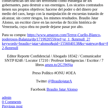
consecuencias del uso del terrorismo como estrategia de los
gobernantes, para destruir a sus enemigos. Los sicarios contratados
tienen sus propios objetivos: hacerse del poder o del dinero por
medio del caos, luego con la manipulación de encuestas tratarán de
alcanzar, sin correr riesgos, los mismos resultados. Braulio Jatar
Alonso, un escritor clave en las novelas de ficción histórica de
Venezuela, cuya obra no puede dejarse pasar por alto.
Para su compra:
https://www.amazon.com/Terror-Cuello-Blanco-
poderosos-Balanza/dp/1719920559/ref=sr_1_fkmrnull_2?
keywords=braulio+jatar+alonso&qid=1556040138&s=gateway&sr=8
2-fkmrnull
Editor Reporte Confidencial / Abogado 18342 / Comunicador
SNTP 8248 / Locutor 17210 / Profesor Inteligencias / Escritor / 7
libros
amzn.to/2G3W6ja
Preso Político #ONU #OEA
Twitter
@BrauliojatarA
Facebook
Braulio Jatar Alonso
admin
0 Comments
Previous post