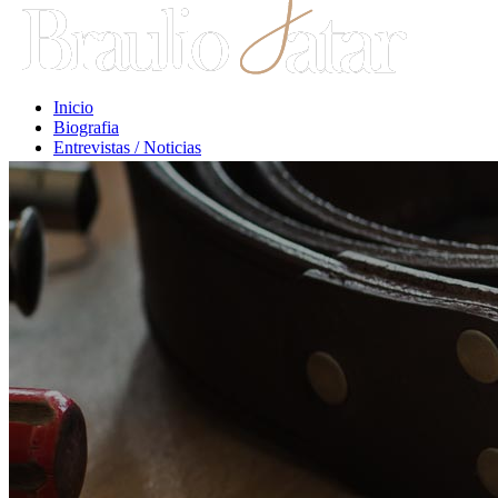
Inicio
Biografia
Entrevistas / Noticias
Libros / Comentarios
Opiniones
Escritos Jurídicos
Clases / Charlas