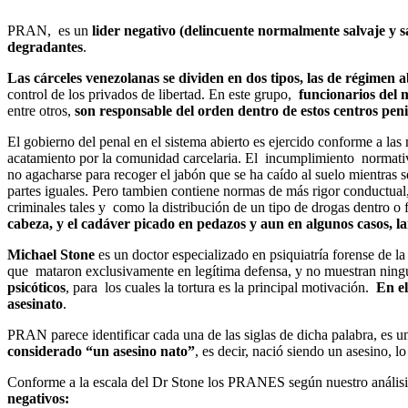
PRAN, es un
lider negativo (delincuente normalmente salvaje y s
degradantes
.
Las cárceles venezolanas se dividen en dos tipos, las de régimen a
control de los privados de libertad. En este grupo,
funcionarios del m
entre otros,
son responsable del orden dentro de estos centros peni
El gobierno del penal en el sistema abierto es ejercido conforme a 
acatamiento por la comunidad carcelaria. El incumplimiento normat
no agacharse para recoger el jabón que se ha caído al suelo mientras 
partes iguales. Pero tambien contiene normas de más rigor conductual,
criminales tales y como la distribución de un tipo de drogas dentro o 
cabeza, y el cadáver picado en pedazos y aun en algunos casos, 
Michael Stone
es un doctor especializado en psiquiatría forense de
que mataron exclusivamente en legítima defensa, y no muestran ningú
psicóticos
, para los cuales la tortura es la principal motivación.
En el
asesinato
.
PRAN parece identificar cada una de las siglas de dicha palabra, es u
considerado “un asesino nato”
, es decir, nació siendo un asesino, l
Conforme a la escala del Dr Stone los PRANES según nuestro análisi
negativos: