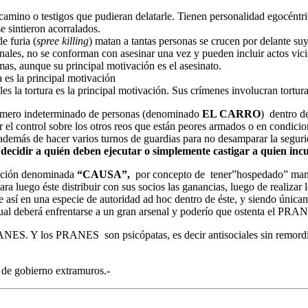
camino o testigos que pudieran delatarle. Tienen personalidad egocéntri
e sintieron acorralados.
e furia (
spree killing
) matan a tantas personas se crucen por delante suy
inales, no se conforman con asesinar una vez y pueden incluir actos vici
mas, aunque su principal motivación es el asesinato.
a es la principal motivación
les la tortura es la principal motivación. Sus crímenes involucran tortur
 número indeterminado de personas (denominado
EL CARRO
) dentro de
 el control sobre los otros reos que están peores armados o en condicion
emás de hacer varios turnos de guardias para no desamparar la segurid
ecidir a quién deben ejecutar o simplemente castigar a quien incum
dación denominada
“CAUSA”,
por concepto de tener”hospedado” mantene
ara luego éste distribuir con sus socios las ganancias, luego de realizar
se así en una especie de autoridad ad hoc dentro de éste, y siendo únic
 cual deberá enfrentarse a un gran arsenal y poderío que ostenta el PRAN
S. Y los PRANES son psicópatas, es decir antisociales sin remordimi
de gobierno extramuros.-