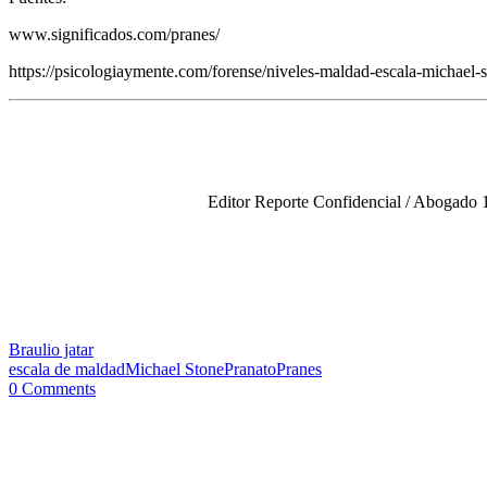
www.significados.com/pranes/
https://psicologiaymente.com/forense/niveles-maldad-escala-michael-
Editor Reporte Confidencial / Abogado 1
Braulio jatar
escala de maldad
Michael Stone
Pranato
Pranes
0 Comments