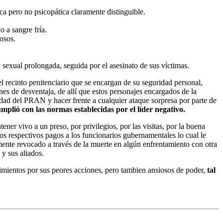
ca pero no psicopática claramente distinguible.
o a sangre fría.
osos.
a sexual prolongada, seguida por el asesinato de sus víctimas.
l recinto penitenciario que se encargan de su seguridad personal,
es de desventaja, de allí que estos personajes encargados de la
ad del PRAN y hacer frente a cualquier ataque sorpresa por parte de
plió con las normas establecidas por el líder negativo.
r vivo a un preso, por privilegios, por las visitas, por la buena
 los respectivos pagos a los funcionarios gubernamentales lo cual le
amente revocado a través de la muerte en algún enfrentamiento con otra
 y sus aliados.
entos por sus peores acciones, pero tambien ansiosos de poder,
tal