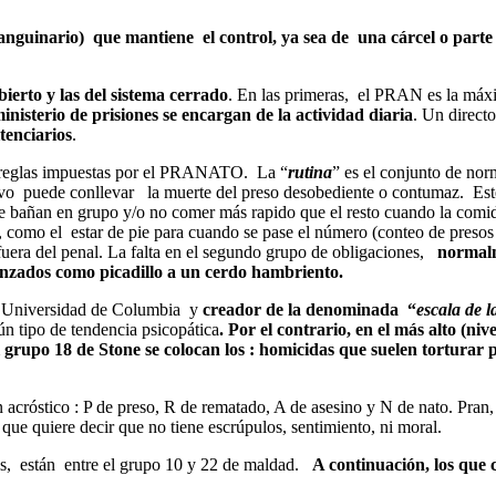
anguinario) que mantiene el control, ya sea de una cárcel o parte 
bierto y las del sistema cerrado
. En las primeras, el PRAN es la máx
inisterio de prisiones se encargan de la actividad diaria
. Un directo
tenciarios
.
las reglas impuestas por el PRANATO. La “
rutina
” es el conjunto de no
ivo puede conllevar la muerte del preso desobediente o contumaz. Est
se bañan en grupo y/o no comer más rapido que el resto cuando la comid
 como el estar de pie para cuando se pase el número (conteo de presos a
fuera del penal. La falta en el segundo grupo de obligaciones,
normalme
lanzados como picadillo a un cerdo hambriento.
 la Universidad de Columbia y
creador de la denominada “
escala de 
n tipo de tendencia psicopática
. Por el contrario, en el más alto (n
 grupo 18 de Stone se colocan los : homicidas que suelen torturar 
n acróstico : P de preso, R de rematado, A de asesino y N de nato. Pra
o que quiere decir que no tiene escrúpulos, sentimiento, ni moral.
s, están entre el grupo 10 y 22 de maldad.
A continuación, los que 