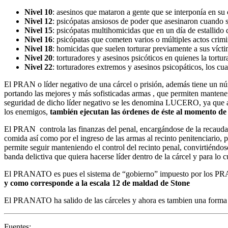
Nivel 10
: asesinos que mataron a gente que se interponía en su 
Nivel 12
: psicópatas ansiosos de poder que asesinaron cuando s
Nivel 15
: psicópatas multihomicidas que en un día de estallido d
Nivel 16
: psicópatas que cometen varios o múltiples actos crim
Nivel 18
: homicidas que suelen torturar previamente a sus vícti
Nivel 20
: torturadores y asesinos psicóticos en quienes la tortur
Nivel 22
: torturadores extremos y asesinos psicopáticos, los cua
El PRAN o líder negativo de una cárcel o prisión, además tiene un
portando las mejores y más sofisticadas armas , que permiten mantener
seguridad de dicho líder negativo se les denomina LUCERO, ya que ad
los enemigos,
también ejecutan las órdenes de éste al momento de d
El PRAN controla las finanzas del penal, encargándose de la recau
comida así como por el ingreso de las armas al recinto penitenciario, p
permite seguir manteniendo el control del recinto penal, convirtiéndo
banda delictiva que quiera hacerse líder dentro de la cárcel y para lo
El PRANATO es pues el sistema de “gobierno” impuesto por los PRANE
y como corresponde a la escala 12 de maldad de Stone
El PRANATO ha salido de las cárceles y ahora es tambien una forma 
Fuentes: