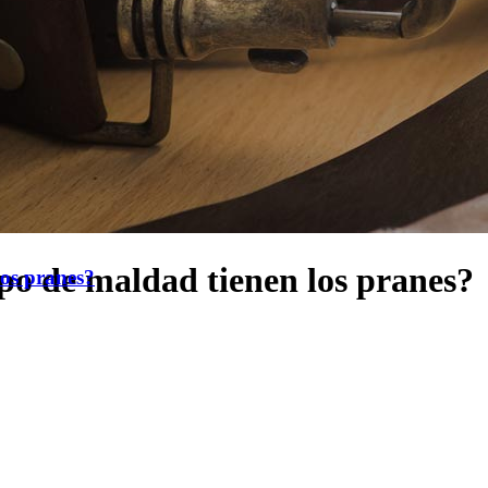
ipo de maldad tienen los pranes?
los pranes?