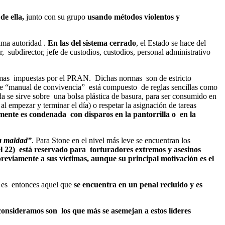
de ella,
junto con su grupo
usando métodos violentos y
ima autoridad .
En las del sistema cerrado
, el Estado se hace del
r, subdirector, jefe de custodios, custodios, personal administrativo
rmas impuestas por el PRAN. Dichas normas son de estricto
e “manual de convivencia” está compuesto de reglas sencillas como
a se sirve sobre una bolsa plástica de basura, para ser consumido en
l empezar y terminar el día) o respetar la asignación de tareas
nte es condenada con disparos en la pantorrilla o en la
la maldad”
. Para Stone en el nivel más leve se encuentran los
ivel 22) está reservado para torturadores extremos y asesinos
previamente a sus víctimas, aunque su principal motivación es el
n, es entonces aquel que
se encuentra en un penal recluido y es
consideramos son los que más se asemejan a estos líderes