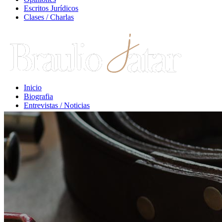
Escritos Jurídicos
Clases / Charlas
Inicio
Biografia
Entrevistas / Noticias
Libros / Comentarios
Opiniones
Escritos Jurídicos
Clases / Charlas