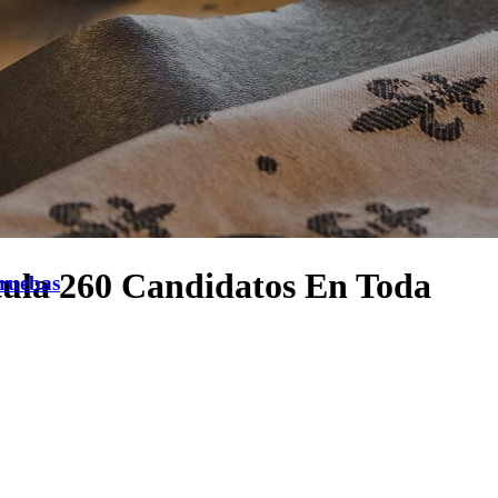
stula 260 Candidatos En Toda
Pruebas