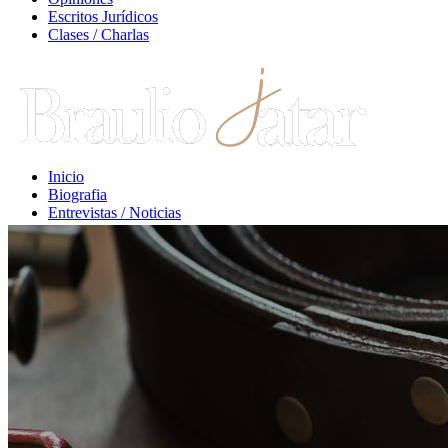
Escritos Jurídicos
Clases / Charlas
Inicio
Biografia
Entrevistas / Noticias
Libros / Comentarios
Opiniones
Escritos Jurídicos
Clases / Charlas