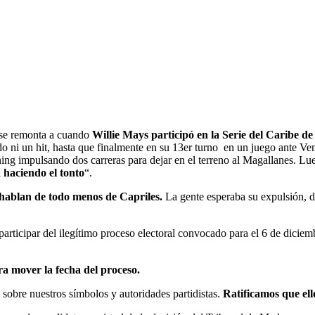
e se remonta a cuando
Willie Mays participó en la Serie del Caribe d
do ni un hit, hasta que finalmente en su 13er turno en un juego ante V
g impulsando dos carreras para dejar en el terreno al Magallanes. Lue
a haciendo el tonto
“.
 hablan de todo menos de Capriles.
La gente esperaba su expulsión, d
participar del ilegítimo proceso electoral convocado para el 6 de diciem
ra mover la fecha del proceso.
obre nuestros símbolos y autoridades partidistas.
Ratificamos que ell