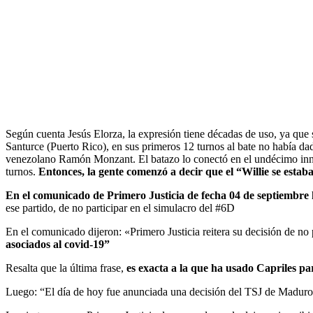
Según cuenta Jesús Elorza, la expresión tiene décadas de uso, ya qu
Santurce (Puerto Rico), en sus primeros 12 turnos al bate no había da
venezolano Ramón Monzant. El batazo lo conectó en el undécimo innin
turnos.
Entonces, la gente comenzó a decir que el “Willie se estab
En el comunicado de Primero Justicia de fecha 04 de septiembre
ese partido, de no participar en el simulacro del #6D
En el comunicado dijeron: «Primero Justicia reitera su decisión de no 
asociados al covid-19”
Resalta que la última frase,
es exacta a la que ha usado Capriles pa
Luego: “El día de hoy fue anunciada una decisión del TSJ de Maduro s