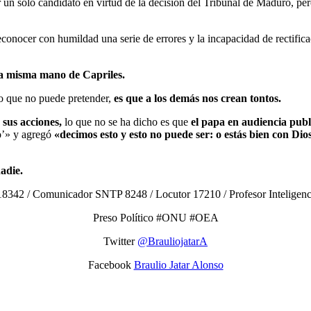
bir un solo candidato en virtud de la decisión del Tribunal de Maduro, p
conocer con humildad una serie de errores y la incapacidad de rectific
la misma mano de Capriles.
 lo que no puede pretender,
es que a los demás nos crean tontos.
sus acciones,
lo que no se ha dicho es que
el papa en audiencia publ
lo’» y agregó
«decimos esto y esto no puede ser: o estás bien con Dios
adie.
8342 / Comunicador SNTP 8248 / Locutor 17210 / Profesor Inteligencias
Preso Político #ONU #OEA
Twitter
@BrauliojatarA
Facebook
Braulio Jatar Alonso