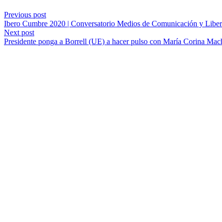
Previous post
Ibero Cumbre 2020 | Conversatorio Medios de Comunicación y Liber
Next post
Presidente ponga a Borrell (UE) a hacer pulso con María Corina Mach