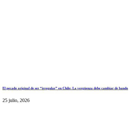
El pecado original de ser “irregular” en Chile: La vergüenza debe cambiar de bando
25 julio, 2026