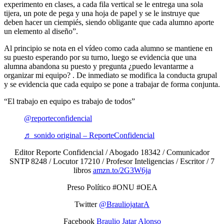
experimento en clases, a cada fila vertical se le entrega una sola
tijera, un pote de pega y una hoja de papel y se le instruye que
deben hacer un ciempiés, siendo obligante que cada alumno aporte
un elemento al diseño”.
Al principio se nota en el vídeo como cada alumno se mantiene en
su puesto esperando por su turno, luego se evidencia que una
alumna abandona su puesto y pregunta ¿puedo levantarme a
organizar mi equipo? . De inmediato se modifica la conducta grupal
y se evidencia que cada equipo se pone a trabajar de forma conjunta.
“El trabajo en equipo es trabajo de todos”
@reporteconfidencial
♬ sonido original – ReporteConfidencial
Editor Reporte Confidencial / Abogado 18342 / Comunicador
SNTP 8248 / Locutor 17210 / Profesor Inteligencias / Escritor / 7
libros
amzn.to/2G3W6ja
Preso Político #ONU #OEA
Twitter
@BrauliojatarA
Facebook
Braulio Jatar Alonso