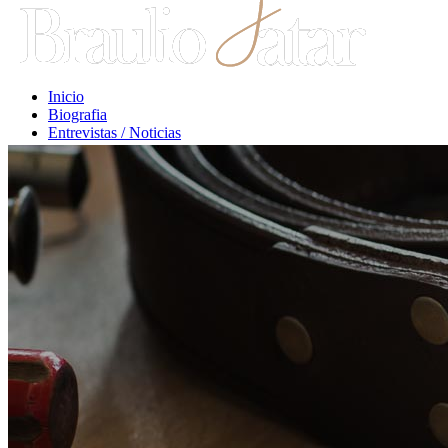
Inicio
Biografia
Entrevistas / Noticias
Libros / Comentarios
Opiniones
Escritos Jurídicos
Clases / Charlas