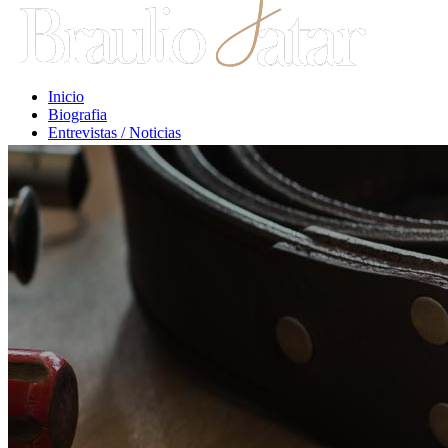
Inicio
Biografia
Entrevistas / Noticias
Libros / Comentarios
Opiniones
Escritos Jurídicos
Clases / Charlas