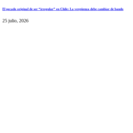
El pecado original de ser “irregular” en Chile: La vergüenza debe cambiar de bando
25 julio, 2026