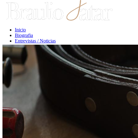
Inicio
Biografia
Entrevistas / Noticias
Libros / Comentarios
Opiniones
Escritos Jurídicos
Clases / Charlas