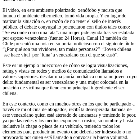
El video, en este ambiente polarizado, xenófobo y racista que
inunda el ambiente cibernético, tomó vida propia. Y en lugar de
matizar la situación o, en razón de no tener el sello de interés
público, el debate conyugal lo potenciaron con títulos tales como:
“Se esconde como una rata”: una mujer pide ayuda tras ser estafada
por esposo venezolano (fuente: 24 Horas). Canal 13 también de
Chile presentó una nota en su portal noticioso con el siguiente título:
“¿Por qué son tan vividores, tan malas personas?” “Joven chilena
sse hace viral por ‘funa’ a venezolano con el que se casó”.
Este es un ejemplo indecoroso de cómo se logra visualizaciones,
rating y vistas en redes y medios de comunicación llamados a
valores superiores: desatar una jauría mediática contra un joven cuyo
delito fundamental es ser venezolano y una mujer colocada en la
posición de víctima que tiene como principal ingrediente el ser
chilena.
En este contexto, como en muchos otros en los que he participado a
través de mi oficina de abogados, recibí la desesperada llamada de
este venezolano quien está aterrado de amenazas y temiendo lo peor,
ya que las redes y los medios exponen su rostro, su nombre y hasta
inclusive la chapa o placa de su vehículo, teniendo todos los
elementos para producir un evento que debería ser indeseado o no
provocado por quien está llamado a convocar la buena voluntad.