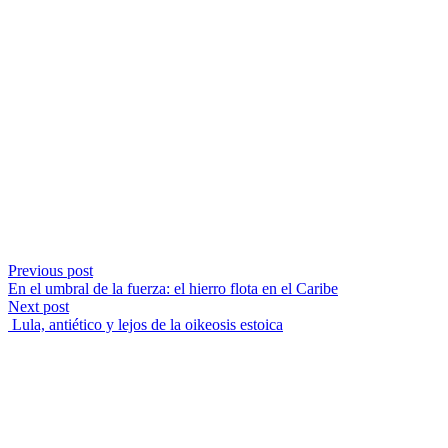
Previous post
En el umbral de la fuerza: el hierro flota en el Caribe
Next post
Lula, antiético y lejos de la oikeosis estoica