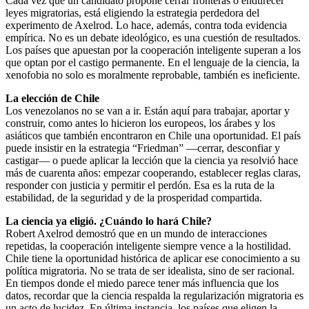
Cada vez que un candidato propone cerrar fronteras o endurecer
leyes migratorias, está eligiendo la estrategia perdedora del
experimento de Axelrod. Lo hace, además, contra toda evidencia
empírica. No es un debate ideológico, es una cuestión de resultados.
Los países que apuestan por la cooperación inteligente superan a los
que optan por el castigo permanente. En el lenguaje de la ciencia, la
xenofobia no solo es moralmente reprobable, también es ineficiente.
La elección de Chile
Los venezolanos no se van a ir. Están aquí para trabajar, aportar y
construir, como antes lo hicieron los europeos, los árabes y los
asiáticos que también encontraron en Chile una oportunidad. El país
puede insistir en la estrategia “Friedman” —cerrar, desconfiar y
castigar— o puede aplicar la lección que la ciencia ya resolvió hace
más de cuarenta años: empezar cooperando, establecer reglas claras,
responder con justicia y permitir el perdón. Esa es la ruta de la
estabilidad, de la seguridad y de la prosperidad compartida.
La ciencia ya eligió. ¿Cuándo lo hará Chile?
Robert Axelrod demostró que en un mundo de interacciones
repetidas, la cooperación inteligente siempre vence a la hostilidad.
Chile tiene la oportunidad histórica de aplicar ese conocimiento a su
política migratoria. No se trata de ser idealista, sino de ser racional.
En tiempos donde el miedo parece tener más influencia que los
datos, recordar que la ciencia respalda la regularización migratoria es
un acto de lucidez. En última instancia, los países que eligen la