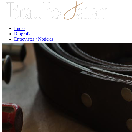
Inicio
Biografia
Entrevistas / Noticias
Libros / Comentarios
Opiniones
Escritos Jurídicos
Clases / Charlas