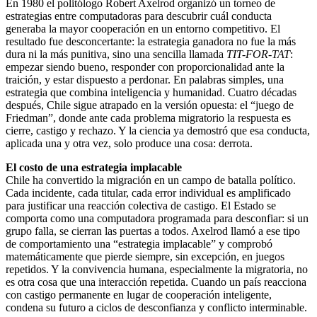
En 1980 el politólogo Robert Axelrod organizó un torneo de
estrategias entre computadoras para descubrir cuál conducta
generaba la mayor cooperación en un entorno competitivo. El
resultado fue desconcertante: la estrategia ganadora no fue la más
dura ni la más punitiva, sino una sencilla llamada
TIT-FOR-TAT
:
empezar siendo bueno, responder con proporcionalidad ante la
traición, y estar dispuesto a perdonar. En palabras simples, una
estrategia que combina inteligencia y humanidad. Cuatro décadas
después, Chile sigue atrapado en la versión opuesta: el “juego de
Friedman”, donde ante cada problema migratorio la respuesta es
cierre, castigo y rechazo. Y la ciencia ya demostró que esa conducta,
aplicada una y otra vez, solo produce una cosa: derrota.
El costo de una estrategia implacable
Chile ha convertido la migración en un campo de batalla político.
Cada incidente, cada titular, cada error individual es amplificado
para justificar una reacción colectiva de castigo. El Estado se
comporta como una computadora programada para desconfiar: si un
grupo falla, se cierran las puertas a todos. Axelrod llamó a ese tipo
de comportamiento una “estrategia implacable” y comprobó
matemáticamente que pierde siempre, sin excepción, en juegos
repetidos. Y la convivencia humana, especialmente la migratoria, no
es otra cosa que una interacción repetida. Cuando un país reacciona
con castigo permanente en lugar de cooperación inteligente,
condena su futuro a ciclos de desconfianza y conflicto interminable.