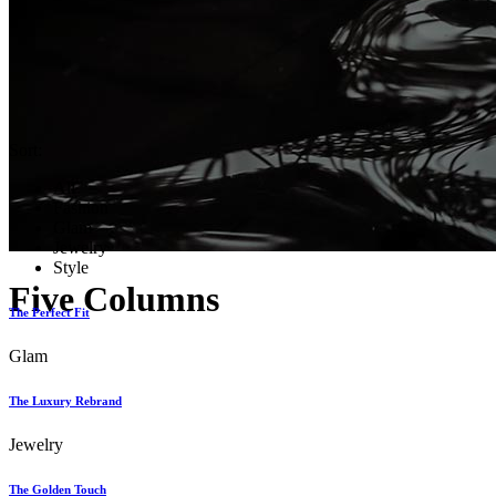
Sort:
All
Fashion
Glam
Jewelry
Style
Five Columns
The Perfect Fit
Glam
The Luxury Rebrand
Jewelry
The Golden Touch