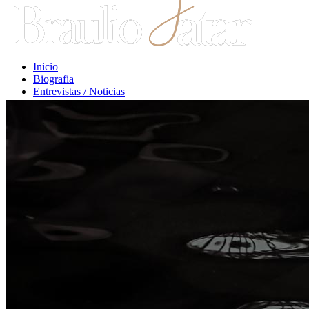
Inicio
Biografia
Entrevistas / Noticias
Libros / Comentarios
Opiniones
Escritos Jurídicos
Clases / Charlas