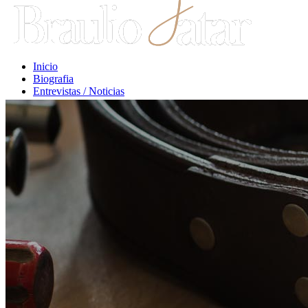
Inicio
Biografia
Entrevistas / Noticias
Libros / Comentarios
Opiniones
Escritos Jurídicos
Clases / Charlas