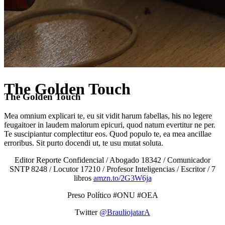
The Golden Touch
The Golden Touch
Mea omnium explicari te, eu sit vidit harum fabellas, his no legere
feugaitoer in laudem malorum epicuri, quod natum evertitur ne per.
Te suscipiantur complectitur eos. Quod populo te, ea mea ancillae
erroribus. Sit purto docendi ut, te usu mutat soluta.
Editor Reporte Confidencial / Abogado 18342 / Comunicador
SNTP 8248 / Locutor 17210 / Profesor Inteligencias / Escritor / 7
libros
amzn.to/2G3W6ja
Preso Político #ONU #OEA
Twitter
@BrauliojatarA