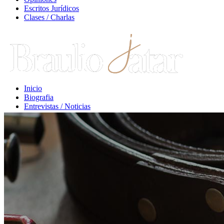
Escritos Jurídicos
Clases / Charlas
Inicio
Biografia
Entrevistas / Noticias
Libros / Comentarios
Opiniones
Escritos Jurídicos
Clases / Charlas