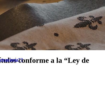
ítulos conforme a la “Ley de
xtranjería”?