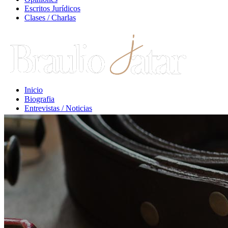
Escritos Jurídicos
Clases / Charlas
Inicio
Biografia
Entrevistas / Noticias
Libros / Comentarios
Opiniones
Escritos Jurídicos
Clases / Charlas