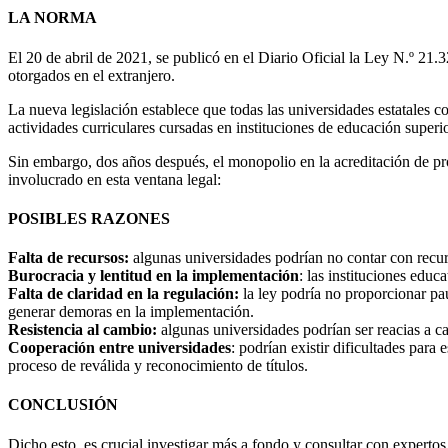
LA NORMA
El 20 de abril de 2021, se publicó en el Diario Oficial la Ley N.º 21.
otorgados en el extranjero.
La nueva legislación establece que todas las universidades estatales 
actividades curriculares cursadas en instituciones de educación superio
Sin embargo, dos años después, el monopolio en la acreditación de pr
involucrado en esta ventana legal:
POSIBLES RAZONES
Falta de recursos:
algunas universidades podrían no contar con recurs
Burocracia y lentitud en la implementación
: las instituciones educ
Falta de claridad en la regulación:
la ley podría no proporcionar pau
generar demoras en la implementación.
Resistencia al cambio:
algunas universidades podrían ser reacias a cam
Cooperación entre universidades
: podrían existir dificultades para
proceso de reválida y reconocimiento de títulos.
CONCLUSIÓN
Dicho esto, es crucial investigar más a fondo y consultar con expertos 