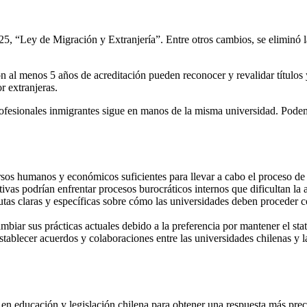
325, “Ley de Migración y Extranjería”. Entre otros cambios, se eliminó l
con al menos 5 años de acreditación pueden reconocer y revalidar título
r extranjeras.
ofesionales inmigrantes sigue en manos de la misma universidad. Podem
os humanos y económicos suficientes para llevar a cabo el proceso de r
ativas podrían enfrentar procesos burocráticos internos que dificultan la
tas claras y específicas sobre cómo las universidades deben proceder con
biar sus prácticas actuales debido a la preferencia por mantener el stat
 establecer acuerdos y colaboraciones entre las universidades chilenas y la
en educación y legislación chilena para obtener una respuesta más precisa