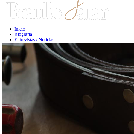
Inicio
Biografia
Entrevistas / Noticias
Libros / Comentarios
Opiniones
Escritos Jurídicos
Clases / Charlas