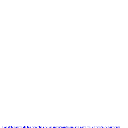
Los defensores de los derechos de los inmigrantes no son coyotes: el riesgo del artículo