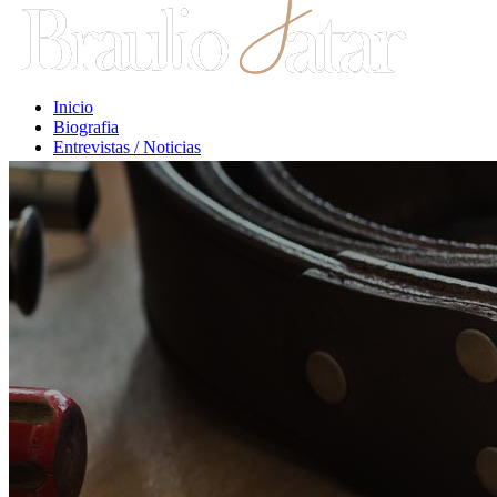
Inicio
Biografia
Entrevistas / Noticias
Libros / Comentarios
Opiniones
Escritos Jurídicos
Clases / Charlas