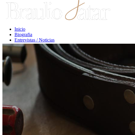
Inicio
Biografia
Entrevistas / Noticias
Libros / Comentarios
Opiniones
Escritos Jurídicos
Clases / Charlas