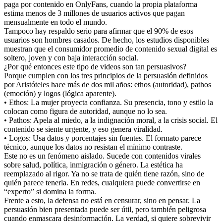
paga por contenido en OnlyFans, cuando la propia plataforma
estima menos de 3 millones de usuarios activos que pagan
mensualmente en todo el mundo.
Tampoco hay respaldo serio para afirmar que el 90% de esos
usuarios son hombres casados. De hecho, los estudios disponibles
muestran que el consumidor promedio de contenido sexual digital es
soltero, joven y con baja interacción social.
¿Por qué entonces este tipo de videos son tan persuasivos?
Porque cumplen con los tres principios de la persuasión definidos
por Aristóteles hace más de dos mil años: ethos (autoridad), pathos
(emoción) y logos (lógica aparente).
• Ethos: La mujer proyecta confianza. Su presencia, tono y estilo la
colocan como figura de autoridad, aunque no lo sea.
• Pathos: Apela al miedo, a la indignación moral, a la crisis social. El
contenido se siente urgente, y eso genera viralidad.
• Logos: Usa datos y porcentajes sin fuentes. El formato parece
técnico, aunque los datos no resistan el mínimo contraste.
Este no es un fenómeno aislado. Sucede con contenidos virales
sobre salud, política, inmigración o género. La estética ha
reemplazado al rigor. Ya no se trata de quién tiene razón, sino de
quién parece tenerla. En redes, cualquiera puede convertirse en
“experto” si domina la forma.
Frente a esto, la defensa no está en censurar, sino en pensar. La
persuasión bien presentada puede ser útil, pero también peligrosa
cuando enmascara desinformación. La verdad, si quiere sobrevivir