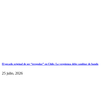
El pecado original de ser “irregular” en Chile: La vergüenza debe cambiar de bando
25 julio, 2026