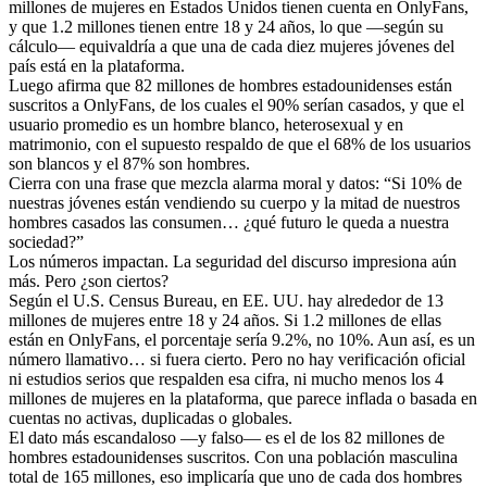
millones de mujeres en Estados Unidos tienen cuenta en OnlyFans,
y que 1.2 millones tienen entre 18 y 24 años, lo que —según su
cálculo— equivaldría a que una de cada diez mujeres jóvenes del
país está en la plataforma.
Luego afirma que 82 millones de hombres estadounidenses están
suscritos a OnlyFans, de los cuales el 90% serían casados, y que el
usuario promedio es un hombre blanco, heterosexual y en
matrimonio, con el supuesto respaldo de que el 68% de los usuarios
son blancos y el 87% son hombres.
Cierra con una frase que mezcla alarma moral y datos: “Si 10% de
nuestras jóvenes están vendiendo su cuerpo y la mitad de nuestros
hombres casados las consumen… ¿qué futuro le queda a nuestra
sociedad?”
Los números impactan. La seguridad del discurso impresiona aún
más. Pero ¿son ciertos?
Según el U.S. Census Bureau, en EE. UU. hay alrededor de 13
millones de mujeres entre 18 y 24 años. Si 1.2 millones de ellas
están en OnlyFans, el porcentaje sería 9.2%, no 10%. Aun así, es un
número llamativo… si fuera cierto. Pero no hay verificación oficial
ni estudios serios que respalden esa cifra, ni mucho menos los 4
millones de mujeres en la plataforma, que parece inflada o basada en
cuentas no activas, duplicadas o globales.
El dato más escandaloso —y falso— es el de los 82 millones de
hombres estadounidenses suscritos. Con una población masculina
total de 165 millones, eso implicaría que uno de cada dos hombres