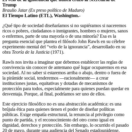
Trump
Braulio Jatar (Ex preso político de Maduro)
El Tiempo Latino (ETL), Washington.-
¿Qué tipo de sociedad diseñaríamos si no supiéramos si naceremos
ricos o pobres, ciudadanos o inmigrantes, hombres o mujeres, sanos
o enfermos, parte de una mayoría o de una minoría? Esa es la
pregunta esencial que plantea el filósofo John Rawls en su célebre
experimento mental del “velo de la ignorancia”, desarrollado en su
obra
Teoría de la Justicia
(1971).
Rawls nos invita a imaginar que debemos establecer las reglas de
convivencia sin conocer de antemano qué lugar ocuparemos en esa
sociedad. Al no saber si estaremos arriba o abajo, dentro o fuera de
la pirámide social, tenderemos —racionalmente— a crear
instituciones justas, equitativas y dotadas de mecanismos de
protección para todos, especialmente para quienes puedan quedar en
desventaja. Porque, al final, podríamos ser uno de ellos.
Este ejercicio filosófico no es una abstracción académica: es una
brújula ética para quienes tienen el poder de diseñar políticas
públicas. Exige empatía estructural, la renuncia al privilegio como
punto de partida, y el reconocimiento del otro como igual en
dignidad, derechos y protección. Sin embargo, lo ocurrido el pasado
20 de mayo, durante una audiencia del Senado estadounidense,