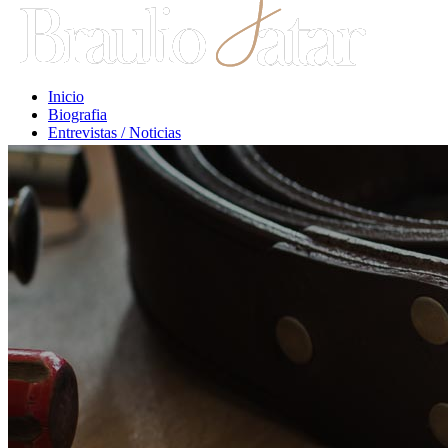
Inicio
Biografia
Entrevistas / Noticias
Libros / Comentarios
Opiniones
Escritos Jurídicos
Clases / Charlas