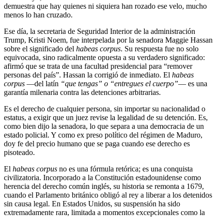
demuestra que hay quienes ni siquiera han rozado ese velo, mucho
menos lo han cruzado.
Ese día, la secretaria de Seguridad Interior de la administración
Trump, Kristi Noem, fue interpelada por la senadora Maggie Hassan
sobre el significado del
habeas corpus
. Su respuesta fue no solo
equivocada, sino radicalmente opuesta a su verdadero significado:
afirmó que se trata de una facultad presidencial para “remover
personas del país”. Hassan la corrigió de inmediato. El
habeas
corpus
—del latín
“que tengas” o “entregues el cuerpo”
— es una
garantía milenaria contra las detenciones arbitrarias.
Es el derecho de cualquier persona, sin importar su nacionalidad o
estatus, a exigir que un juez revise la legalidad de su detención. Es,
como bien dijo la senadora, lo que separa a una democracia de un
estado policial. Y como ex preso político del régimen de Maduro,
doy fe del precio humano que se paga cuando ese derecho es
pisoteado.
El
habeas corpus
no es una fórmula retórica; es una conquista
civilizatoria. Incorporado a la Constitución estadounidense como
herencia del derecho común inglés, su historia se remonta a 1679,
cuando el Parlamento británico obligó al rey a liberar a los detenidos
sin causa legal. En Estados Unidos, su suspensión ha sido
extremadamente rara, limitada a momentos excepcionales como la