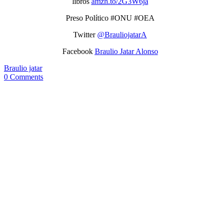
libros
amzn.to/2G3W6ja
Preso Político #ONU #OEA
Twitter
@BrauliojatarA
Facebook
Braulio Jatar Alonso
Braulio jatar
0 Comments