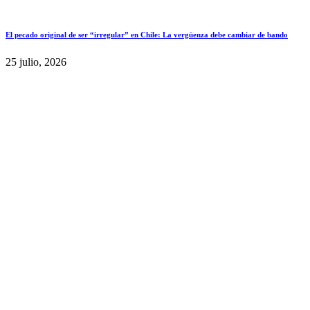
El pecado original de ser “irregular” en Chile: La vergüenza debe cambiar de bando
25 julio, 2026