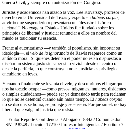
Guerra Civil, y siempre con autorización del Congreso.
Juristas y académicos han alzado la voz. Lee Kovarsky, profesor de
derecho en la Universidad de Texas y experto en
habeas corpus
,
advirtió que suspenderlo representaría un “desastre histórico
nacional”. No exagera. Estados Unidos fue fundado sobre los
principios de libertad y justicia; renunciar a ellos en nombre del
miedo es traicionar su esencia.
Frente al autoritarismo —y también al populismo, sin importar su
ideología—, el
velo de la ignorancia
de Rawls reaparece como un
antídoto moral. Si quienes detentan el poder no están dispuestos a
diseñar un sistema justo sin saber si lo vivirán desde el centro o
desde la periferia, lo que construyen no es justicia: es privilegio
encubierto en leyes.
Y cuando finalmente se levanta el velo, y descubrimos el lugar que
nos ha tocado ocupar —como presos, migrantes, mujeres, disidentes
o simples ciudadanos— puede ser ya demasiado tarde para reclamar
lo que no se defendió cuando aún había tiempo. El
habeas corpus
no se discute: se honra, se protege y se enseña. Porque sin él, no hay
libertad que valga ni justicia que resista.
Editor Reporte Confidencial / Abogado 18342 / Comunicador
SNTP 8248 / Locutor 17210 / Profesor Inteligencias / Escritor / 7