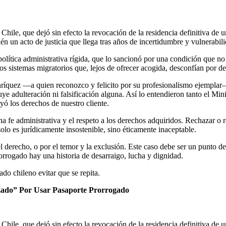
Chile, que dejó sin efecto la revocación de la residencia definitiva de
én un acto de justicia que llega tras años de incertidumbre y vulnerabil
olítica administrativa rígida, que lo sancionó por una condición que no
los sistemas migratorios que, lejos de ofrecer acogida, desconfían por d
ríquez —a quien reconozco y felicito por su profesionalismo ejemplar— 
e adulteración ni falsificación alguna. Así lo entendieron tanto el Mini
yó los derechos de nuestro cliente.
uena fe administrativa y el respeto a los derechos adquiridos. Rechazar
lo es jurídicamente insostenible, sino éticamente inaceptable.
 y el derecho, o por el temor y la exclusión. Este caso debe ser un punt
orrogado hay una historia de desarraigo, lucha y dignidad.
do chileno evitar que se repita.
zado” Por Usar Pasaporte Prorrogado
Chile, que dejó sin efecto la revocación de la residencia definitiva de