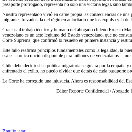
pasaporte prorrogado, representa no solo una victoria legal, sino tambi
Nuestro representado vivió en carne propia las consecuencias de una p
migrantes forzados: la del régimen autoritario que los expulsa y la de 
Gracias al trabajo técnico y humano del abogado chileno Ernesto Man
venezolano es un acto legítimo del Estado venezolano, que no constituy
Corte Suprema, que confirmó lo resuelto en primera instancia y restitu
Este fallo reafirma principios fundamentales como la legalidad, la b
esa es la única opción disponible para millones de venezolanos— no so
Chile debe decidir si su política migratoria se guiará por la empatía
enfrentado el exilio, no puedo olvidar que detrás de cada pasaporte pr
La Corte ha corregido una injusticia. Ahora es responsabilidad del Esta
Editor Reporte Confidencial / Abogado 1
Braulio jatar