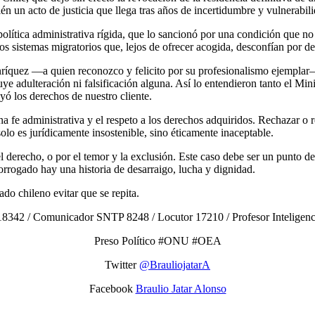
én un acto de justicia que llega tras años de incertidumbre y vulnerabil
olítica administrativa rígida, que lo sancionó por una condición que no
los sistemas migratorios que, lejos de ofrecer acogida, desconfían por d
ríquez —a quien reconozco y felicito por su profesionalismo ejemplar— 
e adulteración ni falsificación alguna. Así lo entendieron tanto el Mini
yó los derechos de nuestro cliente.
uena fe administrativa y el respeto a los derechos adquiridos. Rechazar
lo es jurídicamente insostenible, sino éticamente inaceptable.
 y el derecho, o por el temor y la exclusión. Este caso debe ser un punt
orrogado hay una historia de desarraigo, lucha y dignidad.
do chileno evitar que se repita.
8342 / Comunicador SNTP 8248 / Locutor 17210 / Profesor Inteligencias
Preso Político #ONU #OEA
Twitter
@BrauliojatarA
Facebook
Braulio Jatar Alonso