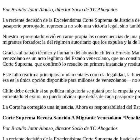
Por Braulio Jatar Alonso, director Socio de TC Abogados
La reciente decisión de la Excelentísima Corte Suprema de Justicia de 
pasaporte prorrogado, representa no solo una victoria legal, sino tambi
Nuestro representado vivió en carne propia las consecuencias de una p
migrantes forzados: la del régimen autoritario que los expulsa y la de 
Gracias al trabajo técnico y humano del abogado chileno Ernesto Man
venezolano es un acto legítimo del Estado venezolano, que no constituy
Corte Suprema, que confirmó lo resuelto en primera instancia y restitu
Este fallo reafirma principios fundamentales como la legalidad, la b
esa es la única opción disponible para millones de venezolanos— no so
Chile debe decidir si su política migratoria se guiará por la empatía
enfrentado el exilio, no puedo olvidar que detrás de cada pasaporte pr
La Corte ha corregido una injusticia. Ahora es responsabilidad del Esta
Corte Suprema Revoca Sanción A Migrante Venezolano “Penali
Por Braulio Jatar Alonso, director Socio de TC Abogados
La reciente decisión de la Excelentísima Corte Suprema de Justicia de 