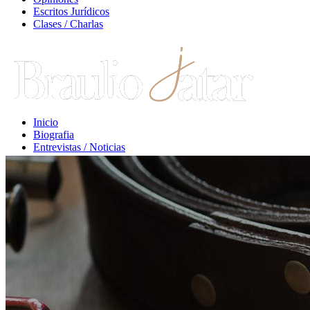
Escritos Jurídicos
Clases / Charlas
Inicio
Biografia
Entrevistas / Noticias
Libros / Comentarios
Opiniones
Escritos Jurídicos
Clases / Charlas