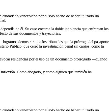
 un ciudadano venezolano por el solo hecho de haber utilizado un
idad.
 dependía de él. Su caso encarna la doble indolencia que enfrentan los
efecto de sus documentos y trayectorias.
logramos demostrar ante los tribunales que la prórroga del pasaporte
sterio Público, que cerró la investigación penal sin cargos, como la
 o revocar residencias por el uso de un documento prorrogado —cuando
o de inflexión. Como abogado, y como alguien que también ha
 un ciudadano venezolano por el solo hecho de haber utilizado un