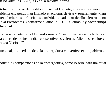
 en los artículos 334 y 335 de la máxima norma.
 Gobierno Interino de modificar el actual Estatuto, en esta caso para elim
esidente encargado han limitado el accionar de éste y seguramente, «han
ede limitar las atribuciones conferidas a cada uno de ellos dentro de n
de al Presidente (I) conforme al artículo 236.1 el cumplir y hacer cump
 Nacional.
 aparte del artículo 233 cuando señala: “Cuando se produzca la falta ab
ta dentro de los treinta días consecutivos siguientes. Mientras se elige 
amblea Nacional”
tucional, no puede ni debe la encargaduría convertirse en un gobierno 
reducir las competencias de la encargaduría, como lo sería para limitar a
n.