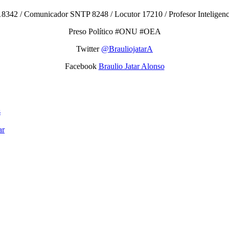
8342 / Comunicador SNTP 8248 / Locutor 17210 / Profesor Inteligencias
Preso Político #ONU #OEA
Twitter
@BrauliojatarA
Facebook
Braulio Jatar Alonso
s
ar