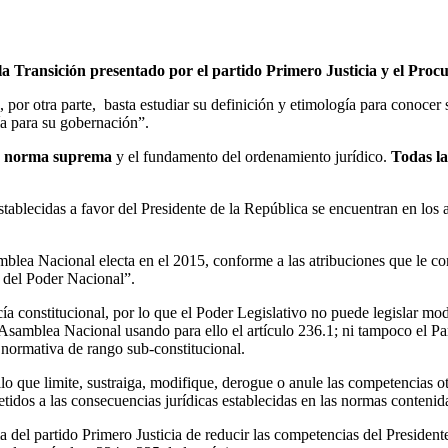
la Transición presentado por el partido Primero Justicia y el Procu
por otra parte, basta estudiar su definición y etimología para conocer s
ía para su gobernación”.
la norma suprema
y el fundamento del ordenamiento jurídico.
Todas la
tablecidas a favor del Presidente de la República se encuentran en los 
amblea Nacional electa en el 2015, conforme a las atribuciones que le co
s del Poder Nacional”.
acía constitucional, por lo que el Poder Legislativo no puede legislar m
 Asamblea Nacional usando para ello el artículo 236.1; ni tampoco el Par
normativa de rango sub-constitucional.
lo que limite, sustraiga, modifique, derogue o anule las competencias oto
metidos a las consecuencias jurídicas establecidas en las normas conteni
del partido Primero Justicia de reducir las competencias del Presidente