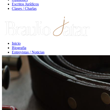
Escritos Jurídicos
Clases / Charlas
Inicio
Biografia
Entrevistas / Noticias
Libros / Comentarios
Opiniones
Escritos Jurídicos
Clases / Charlas