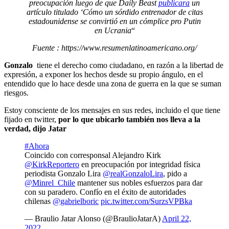
preocupación luego de que Daily Beast
publicara
un
artículo titulado ‘Cómo un sórdido entrenador de citas
estadounidense se convirtió en un cómplice pro Putin
en Ucrania
“
Fuente : https://www.resumenlatinoamericano.org/
Gonzalo
tiene el derecho como ciudadano, en razón a la libertad de
expresión, a exponer los hechos desde su propio ángulo, en el
entendido que lo hace desde una zona de guerra en la que se suman
riesgos.
Estoy consciente de los mensajes en sus redes, incluido el que tiene
fijado en twitter,
por lo que ubicarlo también nos lleva a la
verdad, dijo Jatar
#Ahora
Coincido con corresponsal Alejandro Kirk
@KirkReportero
en preocupación por integridad física
periodista Gonzalo Lira
@realGonzaloLira
, pido a
@Minrel_Chile
mantener sus nobles esfuerzos para dar
con su paradero. Confío en el éxito de autoridades
chilenas
@gabrielboric
pic.twitter.com/SurzsVPBka
— Braulio Jatar Alonso (@BraulioJatarA)
April 22,
2022