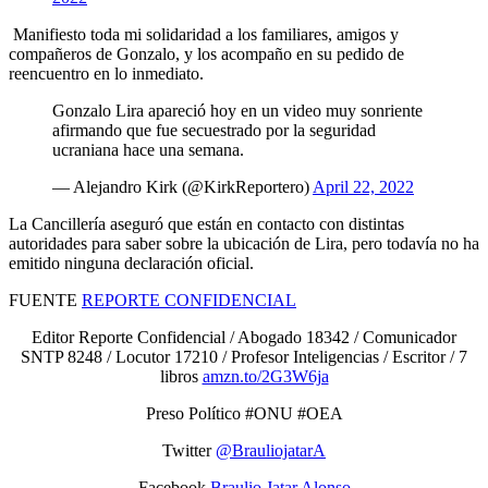
Manifiesto toda mi solidaridad a los familiares, amigos y
compañeros de Gonzalo, y los acompaño en su pedido de
reencuentro en lo inmediato.
Gonzalo Lira apareció hoy en un video muy sonriente
afirmando que fue secuestrado por la seguridad
ucraniana hace una semana.
— Alejandro Kirk (@KirkReportero)
April 22, 2022
La Cancillería aseguró que están en contacto con distintas
autoridades para saber sobre la ubicación de Lira, pero todavía no ha
emitido ninguna declaración oficial.
FUENTE
REPORTE CONFIDENCIAL
Editor Reporte Confidencial / Abogado 18342 / Comunicador
SNTP 8248 / Locutor 17210 / Profesor Inteligencias / Escritor / 7
libros
amzn.to/2G3W6ja
Preso Político #ONU #OEA
Twitter
@BrauliojatarA
Facebook
Braulio Jatar Alonso