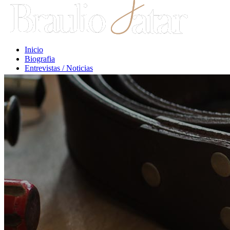
Inicio
Biografia
Entrevistas / Noticias
Libros / Comentarios
Opiniones
Escritos Jurídicos
Clases / Charlas