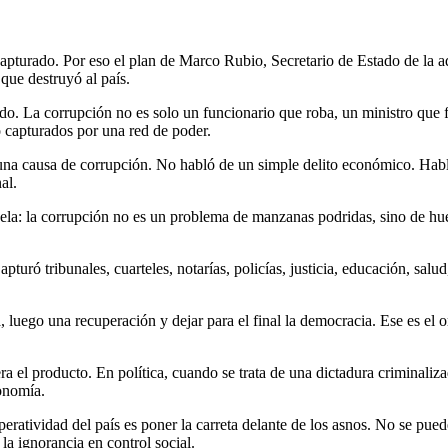
pturado. Por eso el plan de Marco Rubio, Secretario de Estado de la ad
que destruyó al país.
o. La corrupción no es solo un funcionario que roba, un ministro que f
o capturados por una red de poder.
 una causa de corrupción. No habló de un simple delito económico. Habló
al.
uela: la corrupción no es un problema de manzanas podridas, sino de hue
ró tribunales, cuarteles, notarías, policías, justicia, educación, salud
 luego una recuperación y dejar para el final la democracia. Ese es el o
era el producto. En política, cuando se trata de una dictadura criminaliza
conomía.
atividad del país es poner la carreta delante de los asnos. No se puede
la ignorancia en control social.