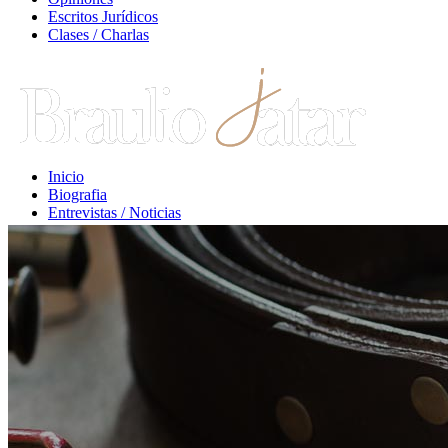
Escritos Jurídicos
Clases / Charlas
Inicio
Biografia
Entrevistas / Noticias
Libros / Comentarios
Opiniones
Escritos Jurídicos
Clases / Charlas