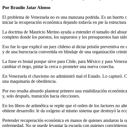
Por Braulio Jatar Alonso
El problema de Venezuela no es una manzana podrida. Es un huerto ca
iniciar la recuperación económica dejando todavía en pie la estructura 
La doctrina de Mauricio Merino ayuda a entender el tamaño del absurd
completo donde los puestos, los supuestos y los presupuestos han sid
Eso fue lo que explicó un juez chileno al dictar prisión preventiva en
y de una burocracia convertida en blindaje de una organización crimin
La frase es brutal porque sirve para Chile, para México y para Venez
cambiar el riego, pintar la cerca o prometer una nueva cosecha.
En Venezuela el chavismo no administró mal el Estado. Lo capturó. Captu
una maquinaria de obediencia.
Por eso resulta absurdo plantear primero una estabilización económica,
y, solo después, transición hacia elecciones.
En los libros de aritmética se repite que el orden de los factores no alt
obtiene desarrollo: le da oxígeno al mismo sistema que destruyó la e
Pretender recuperación económica en manos de quienes anularon la oper
enfermedad. No se puede levantar la escuela con quienes convirtieron 