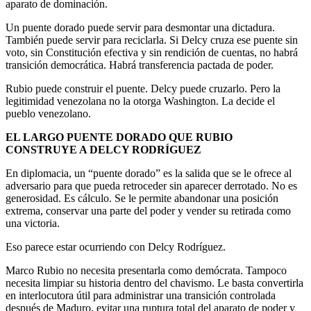
aparato de dominación.
Un puente dorado puede servir para desmontar una dictadura.
También puede servir para reciclarla. Si Delcy cruza ese puente sin
voto, sin Constitución efectiva y sin rendición de cuentas, no habrá
transición democrática. Habrá transferencia pactada de poder.
Rubio puede construir el puente. Delcy puede cruzarlo. Pero la
legitimidad venezolana no la otorga Washington. La decide el
pueblo venezolano.
EL LARGO PUENTE DORADO QUE RUBIO
CONSTRUYE A DELCY RODRÍGUEZ
En diplomacia, un “puente dorado” es la salida que se le ofrece al
adversario para que pueda retroceder sin aparecer derrotado. No es
generosidad. Es cálculo. Se le permite abandonar una posición
extrema, conservar una parte del poder y vender su retirada como
una victoria.
Eso parece estar ocurriendo con Delcy Rodríguez.
Marco Rubio no necesita presentarla como demócrata. Tampoco
necesita limpiar su historia dentro del chavismo. Le basta convertirla
en interlocutora útil para administrar una transición controlada
después de Maduro, evitar una ruptura total del aparato de poder y