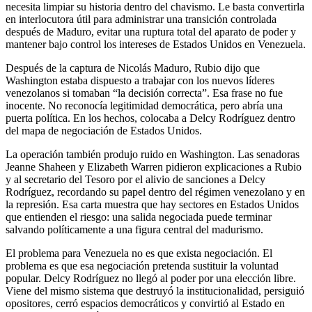
necesita limpiar su historia dentro del chavismo. Le basta convertirla
en interlocutora útil para administrar una transición controlada
después de Maduro, evitar una ruptura total del aparato de poder y
mantener bajo control los intereses de Estados Unidos en Venezuela.
Después de la captura de Nicolás Maduro, Rubio dijo que
Washington estaba dispuesto a trabajar con los nuevos líderes
venezolanos si tomaban “la decisión correcta”. Esa frase no fue
inocente. No reconocía legitimidad democrática, pero abría una
puerta política. En los hechos, colocaba a Delcy Rodríguez dentro
del mapa de negociación de Estados Unidos.
La operación también produjo ruido en Washington. Las senadoras
Jeanne Shaheen y Elizabeth Warren pidieron explicaciones a Rubio
y al secretario del Tesoro por el alivio de sanciones a Delcy
Rodríguez, recordando su papel dentro del régimen venezolano y en
la represión. Esa carta muestra que hay sectores en Estados Unidos
que entienden el riesgo: una salida negociada puede terminar
salvando políticamente a una figura central del madurismo.
El problema para Venezuela no es que exista negociación. El
problema es que esa negociación pretenda sustituir la voluntad
popular. Delcy Rodríguez no llegó al poder por una elección libre.
Viene del mismo sistema que destruyó la institucionalidad, persiguió
opositores, cerró espacios democráticos y convirtió al Estado en