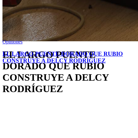
Opiniones
EL LARGO PUENTE
EL LARGO PUENTE DORADO QUE RUBIO
CONSTRUYE A DELCY RODRÍGUEZ
DORADO QUE RUBIO
CONSTRUYE A DELCY
RODRÍGUEZ