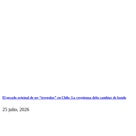
El pecado original de ser “irregular” en Chile: La vergüenza debe cambiar de bando
25 julio, 2026