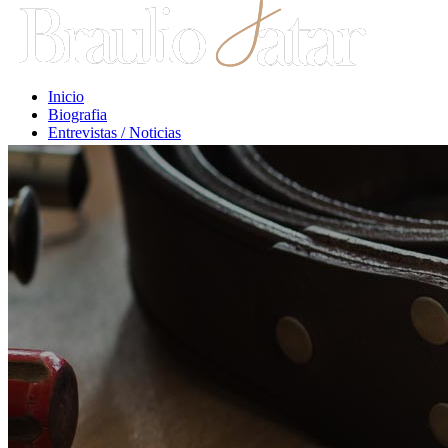
Inicio
Biografia
Entrevistas / Noticias
Libros / Comentarios
Opiniones
Escritos Jurídicos
Clases / Charlas