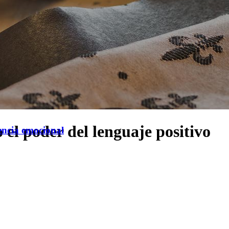
 el poder del lenguaje positivo
gencia emocional