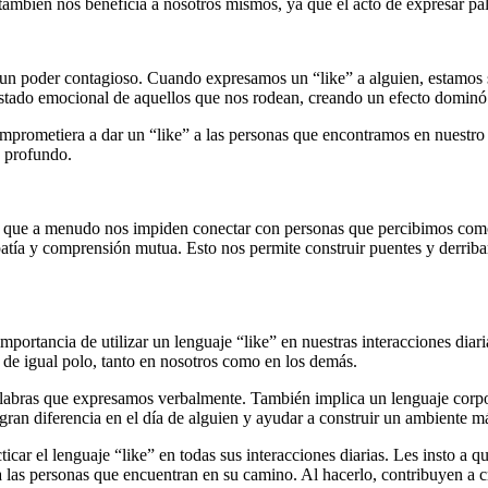
 también nos beneficia a nosotros mismos, ya que el acto de expresar pal
n un poder contagioso. Cuando expresamos un “like” a alguien, estamos
l estado emocional de aquellos que nos rodean, creando un efecto dominó
mprometiera a dar un “like” a las personas que encontramos en nuestro 
 profundo.
os que a menudo nos impiden conectar con personas que percibimos como
atía y comprensión mutua. Esto nos permite construir puentes y derrib
mportancia de utilizar un lenguaje “like” en nuestras interacciones di
de igual polo, tanto en nosotros como en los demás.
s palabras que expresamos verbalmente. También implica un lenguaje cor
ran diferencia en el día de alguien y ayudar a construir un ambiente m
icar el lenguaje “like” en todas sus interacciones diarias. Les insto a
a las personas que encuentran en su camino. Al hacerlo, contribuyen a