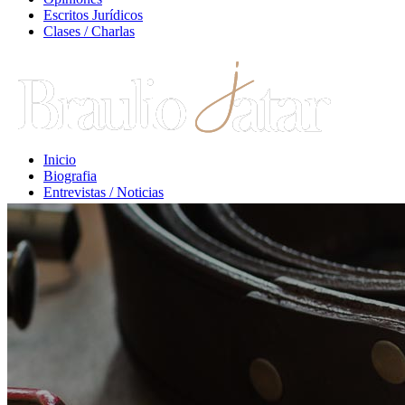
Escritos Jurídicos
Clases / Charlas
Inicio
Biografia
Entrevistas / Noticias
Libros / Comentarios
Opiniones
Escritos Jurídicos
Clases / Charlas