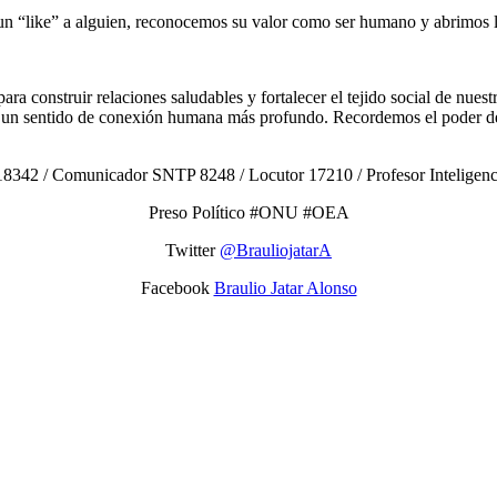
r un “like” a alguien, reconocemos su valor como ser humano y abrimos 
l para construir relaciones saludables y fortalecer el tejido social de 
r un sentido de conexión humana más profundo. Recordemos el poder de 
8342 / Comunicador SNTP 8248 / Locutor 17210 / Profesor Inteligencias
Preso Político #ONU #OEA
Twitter
@BrauliojatarA
Facebook
Braulio Jatar Alonso