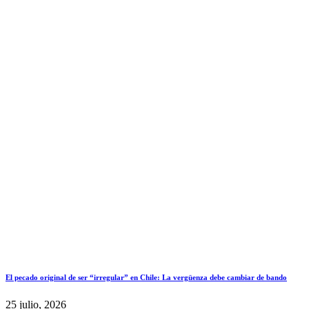
El pecado original de ser “irregular” en Chile: La vergüenza debe cambiar de bando
25 julio, 2026