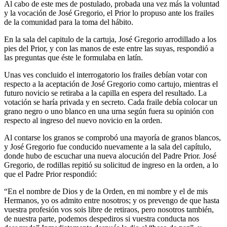
Al cabo de este mes de postulado, probada una vez más la voluntad
y la vocación de José Gregorio, el Prior lo propuso ante los frailes
de la comunidad para la toma del hábito.
En la sala del capitulo de la cartuja, José Gregorio arrodillado a los
pies del Prior, y con las manos de este entre las suyas, respondió a
las preguntas que éste le formulaba en latín.
Unas ves concluido el interrogatorio los frailes debían votar con
respecto a la aceptación de José Gregorio como cartujo, mientras el
futuro novicio se retiraba a la capilla en espera del resultado. La
votación se haría privada y en secreto. Cada fraile debía colocar un
grano negro o uno blanco en una urna según fuera su opinión con
respecto al ingreso del nuevo novicio en la orden.
Al contarse los granos se comprobó una mayoría de granos blancos,
y José Gregorio fue conducido nuevamente a la sala del capítulo,
donde hubo de escuchar una nueva alocución del Padre Prior. José
Gregorio, de rodillas repitió su solicitud de ingreso en la orden, a lo
que el Padre Prior respondió:
“En el nombre de Dios y de la Orden, en mi nombre y el de mis
Hermanos, yo os admito entre nosotros; y os prevengo de que hasta
vuestra profesión vos sois libre de retiraos, pero nosotros también,
de nuestra parte, podemos despediros si vuestra conducta nos