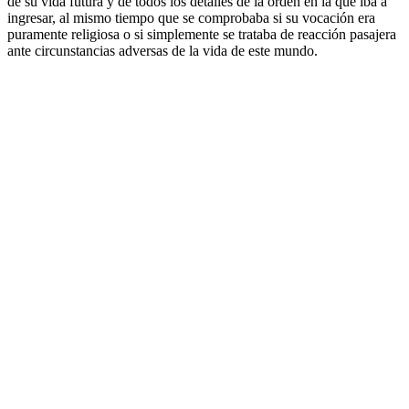
de su vida futura y de todos los detalles de la orden en la que iba a
ingresar, al mismo tiempo que se comprobaba si su vocación era
puramente religiosa o si simplemente se trataba de reacción pasajera
ante circunstancias adversas de la vida de este mundo.