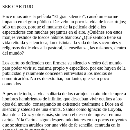
SER CARTUJO
Hace unos años la película “El gran silencio”, causó un enorme
impacto en el gran público. Desveló un poco la vida de los cartujos;
sólo un poco, porque el mutismo de la película dejó a los
espectadores con muchas preguntas en el aire. ¿Quiénes son estos
monjes vestidos de toscos hábitos blancos? ¿Qué sentido tiene su
vida retirada y silenciosa, tan distinta a la vida de los sacerdotes y
religiosos dedicados a la pastoral, la enseñanza, las misiones, dentro
del mundo?
Los cartujos defienden con firmeza su silencio y retiro del mundo
para poder vivir su carisma propio y específico, por eso huyen de la
publicidad y raramente conceden entrevistas a los medios de
comunicación. No es de extrañar, por tanto, que sean poco
conocidos.
A pesar de todo, la vida solitaria de los cartujos ha atraído siempre a
hombres hambrientos de infinito, que deseaban vivir ocultos a los
ojos del mundo, consagrando su existencia totalmente a Dios en el
silencio y soledad de una ermita. Santos como Ignacio de Loyola,
Juan de la Cruz y otros más, sintieron el deseo de ingresar en una
cartuja. Y la Cartuja sigue despertando interés en no pocos creyentes
que se sienten atraídos por una vida de fe sencilla, centrada en lo