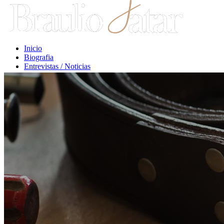
Inicio
Biografia
Entrevistas / Noticias
Libros / Comentarios
Opiniones
Escritos Jurídicos
Clases / Charlas