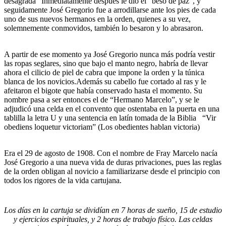
desagrada” Inmediatamente después le dio el “beso de paz”, y
seguidamente José Gregorio fue a arrodillarse ante los pies de cada
uno de sus nuevos hermanos en la orden, quienes a su vez,
solemnemente conmovidos, también lo besaron y lo abrasaron.
A partir de ese momento ya José Gregorio nunca más podría vestir
las ropas seglares, sino que bajo el manto negro, habría de llevar
ahora el cilicio de piel de cabra que impone la orden y la túnica
blanca de los novicios.Además su cabello fue cortado al ras y le
afeitaron el bigote que había conservado hasta el momento. Su
nombre pasa a ser entonces el de “Hermano Marcelo”, y se le
adjudicó una celda en el convento que ostentaba en la puerta en una
tablilla la letra U y una sentencia en latín tomada de la Biblia “Vir
obediens loquetur victoriam” (Los obedientes hablan victoria)
Era el 29 de agosto de 1908. Con el nombre de Fray Marcelo nacía
José Gregorio a una nueva vida de duras privaciones, pues las reglas
de la orden obligan al novicio a familiarizarse desde el principio con
todos los rigores de la vida cartujana.
Los días en la cartuja se dividían en 7 horas de sueño, 15 de estudio
y ejercicios espirituales, y 2 horas de trabajo físico. Las celdas