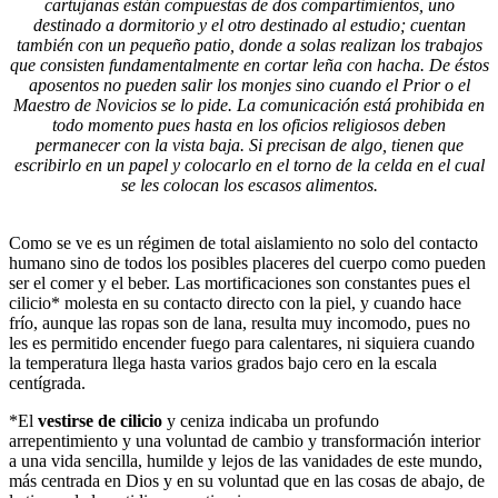
cartujanas están compuestas de dos compartimientos, uno
destinado a dormitorio y el otro destinado al estudio; cuentan
también con un pequeño patio, donde a solas realizan los trabajos
que consisten fundamentalmente en cortar leña con hacha. De éstos
aposentos no pueden salir los monjes sino cuando el Prior o el
Maestro de Novicios se lo pide. La comunicación está prohibida en
todo momento pues hasta en los oficios religiosos deben
permanecer con la vista baja. Si precisan de algo, tienen que
escribirlo en un papel y colocarlo en el torno de la celda en el cual
se les colocan los escasos alimentos.
Como se ve es un régimen de total aislamiento no solo del contacto
humano sino de todos los posibles placeres del cuerpo como pueden
ser el comer y el beber. Las mortificaciones son constantes pues el
cilicio* molesta en su contacto directo con la piel, y cuando hace
frío, aunque las ropas son de lana, resulta muy incomodo, pues no
les es permitido encender fuego para calentares, ni siquiera cuando
la temperatura llega hasta varios grados bajo cero en la escala
centígrada.
*El
vestirse de cilicio
y ceniza indicaba un profundo
arrepentimiento y una voluntad de cambio y transformación interior
a una vida sencilla, humilde y lejos de las vanidades de este mundo,
más centrada en Dios y en su voluntad que en las cosas de abajo, de