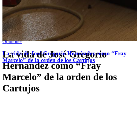
Opiniones
La vida de José Gregorio
La vida de José Gregorio Hernández como “Fray
Marcelo” de la orden de los Cartujos
Hernández como “Fray
Marcelo” de la orden de los
Cartujos