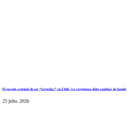
El pecado original de ser “irregular” en Chile: La vergüenza debe cambiar de bando
25 julio, 2026