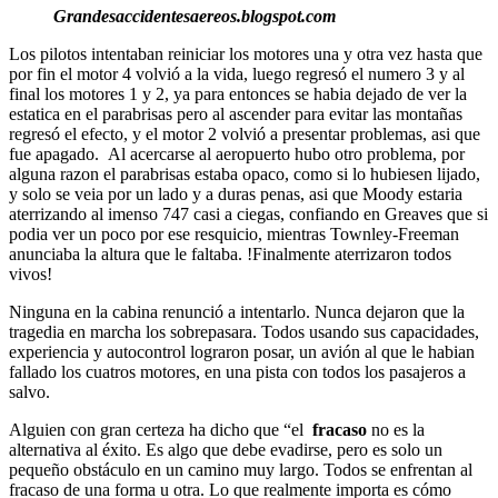
Grandesaccidentesaereos.blogspot.com
Los pilotos intentaban reiniciar los motores una y otra vez hasta que
por fin el motor 4 volvió a la vida, luego regresó el numero 3 y al
final los motores 1 y 2, ya para entonces se habia dejado de ver la
estatica en el parabrisas pero al ascender para evitar las montañas
regresó el efecto, y el motor 2 volvió a presentar problemas, asi que
fue apagado. Al acercarse al aeropuerto hubo otro problema, por
alguna razon el parabrisas estaba opaco, como si lo hubiesen lijado,
y solo se veia por un lado y a duras penas, asi que Moody estaria
aterrizando al imenso 747 casi a ciegas, confiando en Greaves que si
podia ver un poco por ese resquicio, mientras Townley-Freeman
anunciaba la altura que le faltaba. !Finalmente aterrizaron todos
vivos!
Ninguna en la cabina renunció a intentarlo. Nunca dejaron que la
tragedia en marcha los sobrepasara. Todos usando sus capacidades,
experiencia y autocontrol lograron posar, un avión al que le habian
fallado los cuatros motores, en una pista con todos los pasajeros a
salvo.
Alguien con gran certeza ha dicho que “el
fracaso
no es la
alternativa al éxito. Es algo que debe evadirse, pero es solo un
pequeño obstáculo en un camino muy largo. Todos se enfrentan al
fracaso de una forma u otra. Lo que realmente importa es cómo