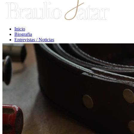
Inicio
Biografia
Entrevistas / Noticias
Libros / Comentarios
Opiniones
Escritos Jurídicos
Clases / Charlas