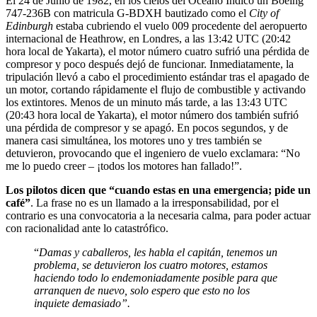
El 24 de Junio de 1982, en los cielos del Oceano Indico un Boeing
747-236B con matricula G-BDXH bautizado como el
City of
Edinburgh
estaba cubriendo el vuelo 009 procedente del aeropuerto
internacional de Heathrow, en Londres, a las 13:42 UTC (20:42
hora local de Yakarta), el motor número cuatro sufrió una pérdida de
compresor y poco después dejó de funcionar. Inmediatamente, la
tripulación llevó a cabo el procedimiento estándar tras el apagado de
un motor, cortando rápidamente el flujo de combustible y activando
los extintores. Menos de un minuto más tarde, a las 13:43 UTC
(20:43 hora local de Yakarta), el motor número dos también sufrió
una pérdida de compresor y se apagó. En pocos segundos, y de
manera casi simultánea, los motores uno y tres también se
detuvieron, provocando que el ingeniero de vuelo exclamara: “No
me lo puedo creer – ¡todos los motores han fallado!”.
Los pilotos dicen que “cuando estas en una emergencia; pide un
café”
. La frase no es un llamado a la irresponsabilidad, por el
contrario es una convocatoria a la necesaria calma, para poder actuar
con racionalidad ante lo catastrófico.
“
Damas y caballeros, les habla el capitán, tenemos un
problema, se detuvieron los cuatro motores, estamos
haciendo todo lo endemoniadamente posible para que
arranquen de nuevo, solo espero que esto no los
inquiete demasiado”.